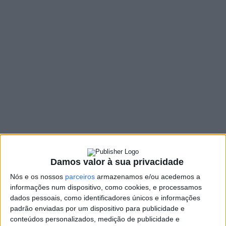
2024 no valor de 22
milhões e 700 mil
euros
26 OUTUBRO, 2023
SHARE
TWEET
SHARE
PIN IT
426 VIEWS
Damos valor à sua privacidade
A proposta de Orçamento e Plano Plurianual de
Nós e os nossos
parceiros
armazenamos e/ou acedemos a
Investimentos do Município de Amares para o ano 2024,
informações num dispositivo, como cookies, e processamos
no valor de 22 milhões e 700 mil euros, foi, ontem,
dados pessoais, como identificadores únicos e informações
aprovada em reunião do órgão executivo.
padrão enviadas por um dispositivo para publicidade e
conteúdos personalizados, medição de publicidade e
Num ano de transição de quadros comunitários, o presidente da