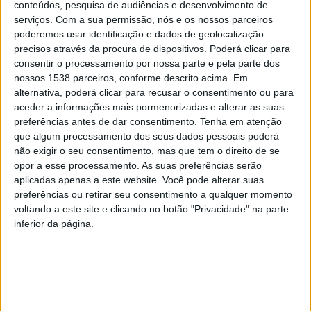
conteúdos, pesquisa de audiências e desenvolvimento de
Câmara, Manuel Moreira, assume, com verbas da autarquia, a
serviços.
Com a sua permissão, nós e os nossos parceiros
execução de compromissos com os amarenses, no sentido da
poderemos usar identificação e dados de geolocalização
melhoria da qualidade de vida e do desenvolvimento
precisos através da procura de dispositivos. Poderá clicar para
consentir o processamento por nossa parte e pela parte dos
económico do concelho: “
perspetivamos, com muita confiança,
nossos 1538 parceiros, conforme descrito acima. Em
um ano de 2024 que permitirá a execução de compromissos e
alternativa, poderá clicar para recusar o consentimento ou para
anseios identificados, depois de um ano de 2023 marcado pela
aceder a informações mais pormenorizadas e alterar as suas
concretização de projetos financiados ao abrigo do quadro
preferências antes de dar consentimento.
Tenha em atenção
comunitário
”.
que algum processamento dos seus dados pessoais poderá
não exigir o seu consentimento, mas que tem o direito de se
As previsões de receitas correntes correspondem a 76,4% da
opor a esse processamento. As suas preferências serão
receita (cerca de 17,3 milhões de euros). As receitas de capital
aplicadas apenas a este website. Você pode alterar suas
correspondem a cerca de 4 milhões e 100 milhões de euros.
preferências ou retirar seu consentimento a qualquer momento
voltando a este site e clicando no botão "Privacidade" na parte
As despesas correntes situam-se abaixo dos 15 milhões de
inferior da página.
euros. Para além das despesas com pessoal, aquisição de bens
e serviços, manutenção e encargos com instalações,
transportes e iluminação pública incluem, também, as verbas
direcionadas para os acordos de Execução com as Juntas de
freguesia e os protocolos de apoio às associações, assim como