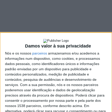
receber sinalética
física
5 FEVEREIRO, 2025
SHARE
TWEET
SHARE
PIN IT
Damos valor à sua privacidade
Nós e os nossos
parceiros
armazenamos e/ou acedemos a
484 VIEWS
informações num dispositivo, como cookies, e processamos
dados pessoais, como identificadores únicos e informações
padrão enviadas por um dispositivo para publicidade e
conteúdos personalizados, medição de publicidade e
O caminho português de Santiago Leon de Rosmithal
conteúdos, pesquisa de audiências e desenvolvimento de
vai receber sinalética física até ao final deste ano.
serviços.
Com a sua permissão, nós e os nossos parceiros
A equipa técnica do Caminho Português de Santiago Leon de
poderemos usar identificação e dados de geolocalização
Rosmithal, reuniu na Casa da Cultura-Museu da Escola, em
precisos através da procura de dispositivos. Poderá clicar para
consentir o processamento por nossa parte e pela parte dos
Ribeira de Pena. A sessão de trabalhos, orientada pelos técnicos
nossos 1538 parceiros, conforme descrito acima. Em
da Câmara Municipal da Póvoa de Lanhoso, Orlando Fernandes
alternativa, poderá clicar para recusar o consentimento ou para