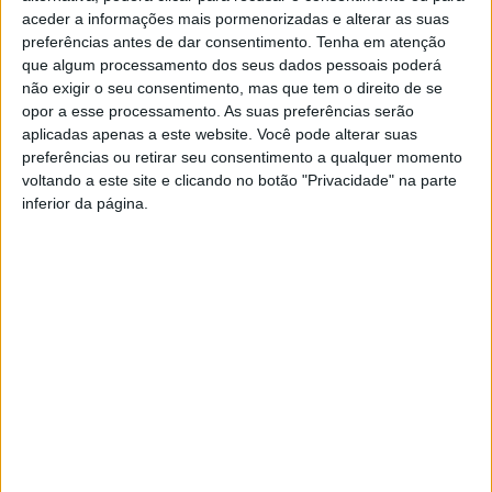
e Francisco Machado, debruçou-se, na primeira parte, sobre a
aceder a informações mais pormenorizadas e alterar as suas
análise feita ao número de peregrinos que percorreram este
preferências antes de dar consentimento.
Tenha em atenção
novo caminho jacobeu, explica a autarquia povoense numa
que algum processamento dos seus dados pessoais poderá
nota divulgada no seu site.
não exigir o seu consentimento, mas que tem o direito de se
opor a esse processamento. As suas preferências serão
No ano passado foram 80 pessoas a transitar entre Trás-os-
aplicadas apenas a este website. Você pode alterar suas
Montes e o Minho, utilizando, em parte, o que terá sido um
preferências ou retirar seu consentimento a qualquer momento
importante eixo viário na Idade Média de ligação entre estes
voltando a este site e clicando no botão "Privacidade" na parte
territórios. Há também um grupo de 45 peregrinos que estão,
inferior da página.
atualmente, a percorrer este itinerário (a próxima etapa é entre
o Alijó e Vila Pouca de Aguiar). Os técnicos da autarquia
povoense comunicaram aos restantes técnicos presentes que
no próximo mês de fevereiro, começa em Freixo de Espada à
Cinta, um outro grupo de 60 pessoas a percorrer este caminho,
por etapas.
Na segunda parte da reunião foi debatido um conjunto de
características e metas para a futura aplicação de sinalética
direcional, possibilitando aos peregrinos circularem no trajeto
em autonomia total.