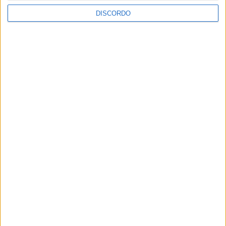
2026
DISCORDO
PUB
ULTIMA HORA
Casa de Lamas acolhe tertúlia com
autores de Vieira do Minho esta sexta-feira
7 AGOSTO, 2026