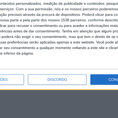
erviços municipais de Leiria e também pelo Sistema de
conteúdos personalizados, medição de publicidade e conteúdos, pesqui
então, o atual detentor do título de cão mais velho do mundo,
serviços.
Com a sua permissão, nós e os nossos parceiros poderemos 
tre 1910 e 1939 – morreu com 29 anos e cinco meses.
ção precisos através da procura de dispositivos. Poderá clicar para co
ossa parte e pela parte dos nossos 1538 parceiros, conforme descrit
 clicar para recusar o consentimento ou para aceder a informações ma
erências antes de dar consentimento.
Tenha em atenção que algum pr
 poderá não exigir o seu consentimento, mas que tem o direito de se 
Câmara e Junta de Vieira do Minho
uas preferências serão aplicadas apenas a este website. Você pode al
realizam obra de alargamento da Rua
rar seu consentimento a qualquer momento voltando a este site e clica
das Quintães
e inferior da página.
ÇÕES
DISCORDO
CON