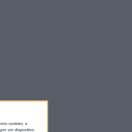
ULTIMA HORA
Autarquia da Póvoa de
Lanhoso apoia atividade dos
Bombeiros Voluntários
enquanto agentes de
Proteção Civil
6 AGOSTO, 2026
FAS-Portugal alerta: “Não
faltam dadores de sangue,
faltam condições ao IPST”
6 AGOSTO, 2026
Praia Fluvial de Agrela e
Serafão acolhe segunda
edição do “Sol da Chafarica”
6 AGOSTO, 2026
omo cookies, e
por um dispositivo