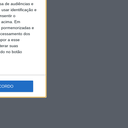
sa de audiências e
Universidade Sénior assinala
final do ano letivo com tarde
usar identificação e
de convívio
nsentir o
6 AGOSTO, 2026
o acima. Em
is pormenorizadas e
ocessamento dos
opor a esse
terar suas
ndo no botão
CORDO