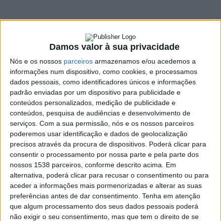
poder ser
apresentados no
telemóvel
Damos valor à sua privacidade
Nós e os nossos
parceiros
armazenamos e/ou acedemos a
16 NOVEMBRO, 2020
informações num dispositivo, como cookies, e processamos
dados pessoais, como identificadores únicos e informações
padrão enviadas por um dispositivo para publicidade e
conteúdos personalizados, medição de publicidade e
SHARE
TWEET
SHARE
PIN IT
conteúdos, pesquisa de audiências e desenvolvimento de
serviços.
Com a sua permissão, nós e os nossos parceiros
poderemos usar identificação e dados de geolocalização
108 VIEWS
precisos através da procura de dispositivos. Poderá clicar para
consentir o processamento por nossa parte e pela parte dos
nossos 1538 parceiros, conforme descrito acima. Em
A carta de condução e os documentos do carro em papel
alternativa, poderá clicar para recusar o consentimento ou para
(como o registo de propriedade, o certificado do seguro e a
aceder a informações mais pormenorizadas e alterar as suas
ficha de inspeção) vão passar a ter uma versão digital, avança o
preferências antes de dar consentimento.
Tenha em atenção
Jornal de Notícias esta segunda-feira.
que algum processamento dos seus dados pessoais poderá
não exigir o seu consentimento, mas que tem o direito de se
Assim, se a polícia solicitar algum dos documentos, um condutor