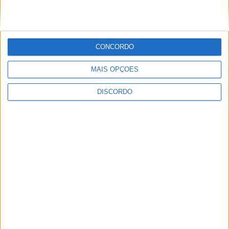
PUB
CONCORDO
MAIS OPÇÕES
ULTIMA HORA
DISCORDO
Casa de Lamas acolhe tertúlia com
autores de Vieira do Minho esta sexta-feira
7 AGOSTO, 2026
Vieira do Minho Recebe Festival de
Folclore este fim de semana
7 AGOSTO, 2026