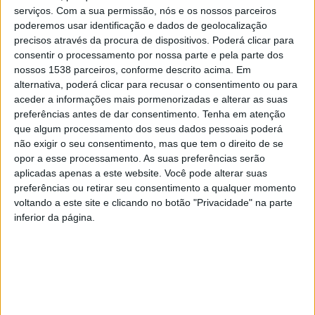
serviços de registos e da identificação civil, documentos e vistos
serviços.
Com a sua permissão, nós e os nossos parceiros
relativos à permanência em território nacional, bem como as
poderemos usar identificação e dados de geolocalização
licenças e autorizações, cuja validade expire a partir da data de
precisos através da procura de dispositivos. Poderá clicar para
entrada em vigor do presente decreto -lei [hoje] ou nos 15 dias
consentir o processamento por nossa parte e pela parte dos
nossos 1538 parceiros, conforme descrito acima. Em
imediatamente anteriores, são aceites, nos mesmos termos, até
alternativa, poderá clicar para recusar o consentimento ou para
31 de dezembro de 2021”.
aceder a informações mais pormenorizadas e alterar as suas
O decreto-lei publicado na quarta-feira em Diário da República
preferências antes de dar consentimento.
Tenha em atenção
e que entra hoje em vigor adota uma série de medidas em
que algum processamento dos seus dados pessoais poderá
não exigir o seu consentimento, mas que tem o direito de se
matéria de combate à pandemia de covid-19 numa perspetiva
opor a esse processamento. As suas preferências serão
epidemiológica e de apoio social e económico às famílias e
aplicadas apenas a este website. Você pode alterar suas
empresas.
preferências ou retirar seu consentimento a qualquer momento
voltando a este site e clicando no botão "Privacidade" na parte
O decreto especifica que foi estendido até 31 de dezembro a
inferior da página.
admissibilidade de determinados documentos, como atestados
médicos de avaliação de incapacidade que expirem este ano,
cartões de cidadão, certidões e certificados emitidos pelos
serviços de registos e da identificação civil, documentos e vistos
relativos à permanência em território nacional, licenças e
autorizações, bem como cartões de beneficiário familiar de