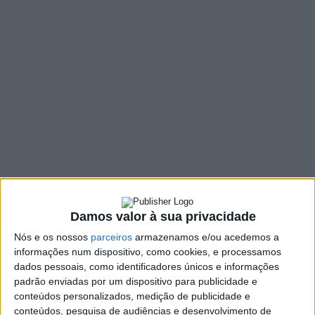
válidos até 31
dezembro
18 MARÇO, 2021
SHARE
TWEET
SHARE
PIN IT
276 VIEWS
O Governo estendeu até 31 de dezembro a admissibilidade de
Damos valor à sua privacidade
documentos como atestados médicos de avaliação de
Nós e os nossos
parceiros
armazenamos e/ou acedemos a
incapacidade que expirem este ano e a cartões de cidadão,
informações num dispositivo, como cookies, e processamos
certidões, licenças e autorizações cuja validade tenha
dados pessoais, como identificadores únicos e informações
terminado há 15 dias.
padrão enviadas por um dispositivo para publicidade e
conteúdos personalizados, medição de publicidade e
“Cartão de cidadão, certidões e certificados emitidos pelos
conteúdos, pesquisa de audiências e desenvolvimento de