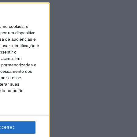
Universidade Sénior assinala
final do ano letivo com tarde
de convívio
6 AGOSTO, 2026
omo cookies, e
por um dispositivo
sa de audiências e
usar identificação e
nsentir o
o acima. Em
is pormenorizadas e
ocessamento dos
opor a esse
terar suas
ndo no botão
CORDO