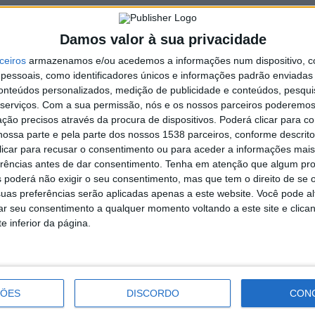
mo pedagógica, mas que é profundamente inclusiva.
trabalho promovido pelos serviços do SIGO do Município da
Damos valor à sua privacidade
etivo. O AmpliArte destina-se a alunos com algum tipo de
ceiros
armazenamos e/ou acedemos a informações num dispositivo, c
e Medidas de Suporte à Aprendizagem e Inclusão, que
essoais, como identificadores únicos e informações padrão enviadas 
 e a Escola Básica do Ave, em Taíde.
conteúdos personalizados, medição de publicidade e conteúdos, pesqui
serviços.
Com a sua permissão, nós e os nossos parceiros poderemos 
dades,
“ao longo deste ano letivo trabalhámos as emoções de
ção precisos através da procura de dispositivos. Poderá clicar para co
no; de forma mais lúdica através de jogos; com a realização de
ossa parte e pela parte dos nossos 1538 parceiros, conforme descrit
lia, e ainda associadas às questões da diversidade cultural”
.
 clicar para recusar o consentimento ou para aceder a informações ma
anhã, entre as 10h30 e as 12h30, nas duas escolas que
erências antes de dar consentimento.
Tenha em atenção que algum pr
 poderá não exigir o seu consentimento, mas que tem o direito de se 
rias técnicas de expressão plástica que os alunos podem
uas preferências serão aplicadas apenas a este website. Você pode al
rar seu consentimento a qualquer momento voltando a este site e clica
e inferior da página.
Festival Ave Social: Jovens e
comunidade de mãos dadas pelo
ÇÕES
DISCORDO
CON
futuro social do território