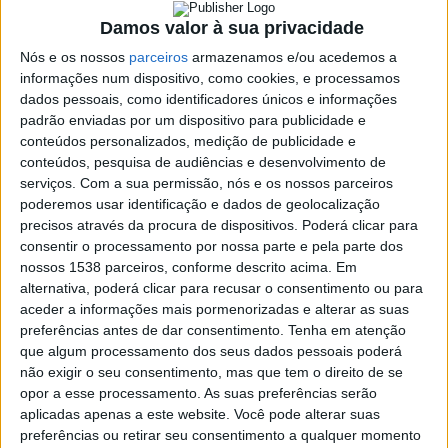
17 FEVEREIRO, 2018
Damos valor à sua privacidade
Nós e os nossos
parceiros
armazenamos e/ou acedemos a
SHARE
TWEET
SHARE
PIN IT
informações num dispositivo, como cookies, e processamos
dados pessoais, como identificadores únicos e informações
padrão enviadas por um dispositivo para publicidade e
137 VIEWS
conteúdos personalizados, medição de publicidade e
conteúdos, pesquisa de audiências e desenvolvimento de
serviços.
Com a sua permissão, nós e os nossos parceiros
O Núcleo de Desporto Adaptado do CAVA esteve a um
poderemos usar identificação e dados de geolocalização
pequeno passo de conquistar, pela primeira vez, o
precisos através da procura de dispositivos. Poderá clicar para
Campeonato Nacional Sub-19 de Futsal, que decorreu hoje, no
consentir o processamento por nossa parte e pela parte dos
Pavilhão Municipal Prof. António Costeira, em Oliveira de
nossos 1538 parceiros, conforme descrito acima. Em
Azeméis.
alternativa, poderá clicar para recusar o consentimento ou para
aceder a informações mais pormenorizadas e alterar as suas
Francisco
O Clube Gaia venceu o CAVA, nas grandes penalidades, por 2-1
Campos
preferências antes de dar consentimento.
Tenha em atenção
(3-3 no tempo regulamentar)
Casa
vence
que algum processamento dos seus dados pessoais poderá
de
ao
não exigir o seu consentimento, mas que tem o direito de se
Lamas
sprint
opor a esse processamento. As suas preferências serão
acolhe
em
aplicadas apenas a este website. Você pode alterar suas
tertúlia
Queluz
Vieira
preferências ou retirar seu consentimento a qualquer momento
com
Rali Serras de Fafe – Tempos
e