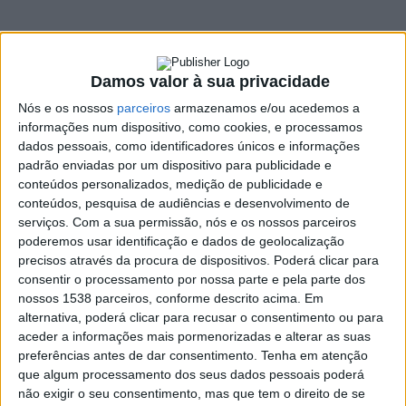
agora em jornal
7 MAIO, 2025
Damos valor à sua privacidade
Nós e os nossos
parceiros
armazenamos e/ou acedemos a
SHARE
TWEET
SHARE
PIN IT
informações num dispositivo, como cookies, e processamos
dados pessoais, como identificadores únicos e informações
padrão enviadas por um dispositivo para publicidade e
469 VIEWS
conteúdos personalizados, medição de publicidade e
conteúdos, pesquisa de audiências e desenvolvimento de
serviços.
Com a sua permissão, nós e os nossos parceiros
Num projeto designado “CAVA e as Pessoas
poderemos usar identificação e dados de geolocalização
Centenárias de Vieira do Minho”, o Clube Amigos de
precisos através da procura de dispositivos. Poderá clicar para
Vieira (CAVA) publicou um jornal, que será distribuído
consentir o processamento por nossa parte e pela parte dos
nossos 1538 parceiros, conforme descrito acima. Em
gratuitamente, com histórias de vida de dois
alternativa, poderá clicar para recusar o consentimento ou para
centenários vieirenses: Maria do Carmo e Belmira Vieira,
aceder a informações mais pormenorizadas e alterar as suas
que, infelizmente, faleceu aquando da publicação do
preferências antes de dar consentimento.
Tenha em atenção
jornal.
que algum processamento dos seus dados pessoais poderá
não exigir o seu consentimento, mas que tem o direito de se
Esta iniciativa tem por base a elevação dos Vieirenses com mais