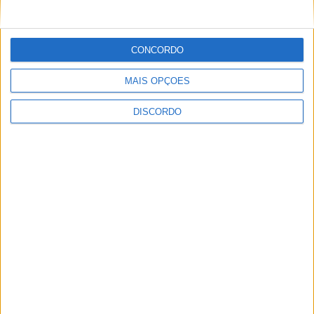
CONCORDO
MAIS OPÇÕES
ULTIMA HORA
DISCORDO
Casa de Lamas acolhe tertúlia com
autores de Vieira do Minho esta sexta-feira
7 AGOSTO, 2026
Vieira do Minho Recebe Festival de
Folclore este fim de semana
7 AGOSTO, 2026
Francisco Campos vence ao sprint em