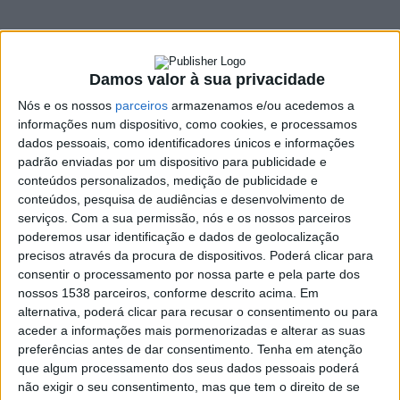
2 MARÇO, 2023
Damos valor à sua privacidade
SHARE
TWEET
SHARE
PIN IT
Nós e os nossos
parceiros
armazenamos e/ou acedemos a
informações num dispositivo, como cookies, e processamos
132 VIEWS
dados pessoais, como identificadores únicos e informações
padrão enviadas por um dispositivo para publicidade e
conteúdos personalizados, medição de publicidade e
A equipa de desporto adaptado do Clube Amigos de
conteúdos, pesquisa de audiências e desenvolvimento de
Vieira (CAVA) competiu na Taça de Portugal ANDDI –
serviços.
Com a sua permissão, nós e os nossos parceiros
Futsal 2023, que foi disputada no passado dia 18 de
poderemos usar identificação e dados de geolocalização
precisos através da procura de dispositivos. Poderá clicar para
Fevereiro, no Pavilhão Municipal de Amarante.
consentir o processamento por nossa parte e pela parte dos
O CAVA defrontou o Clube Desportivo Santa Clara, considerada
nossos 1538 parceiros, conforme descrito acima. Em
uma das equipas mais fortes à conquista da Taça de Portugal.
alternativa, poderá clicar para recusar o consentimento ou para
Os açorianos confirmaram o favoritismo e venceram por 8-0.
aceder a informações mais pormenorizadas e alterar as suas
preferências antes de dar consentimento.
Tenha em atenção
Posteriormente, como prémio de consolação, a equipa de
que algum processamento dos seus dados pessoais poderá
Vieira do Minho defrontou a Santa Casa da Misericórdia de Vila
não exigir o seu consentimento, mas que tem o direito de se