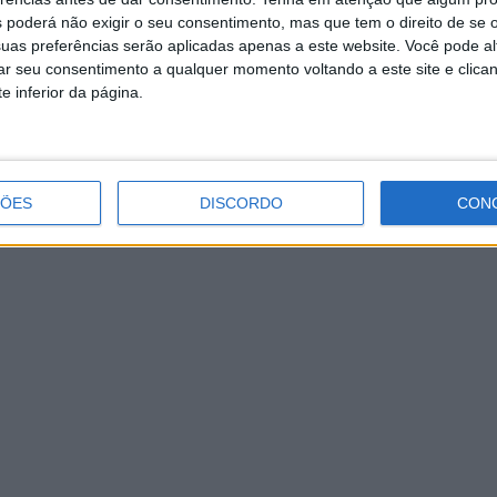
com almoço-convívio
 poderá não exigir o seu consentimento, mas que tem o direito de se 
uas preferências serão aplicadas apenas a este website. Você pode al
rar seu consentimento a qualquer momento voltando a este site e clica
e inferior da página.
ÇÕES
DISCORDO
CON