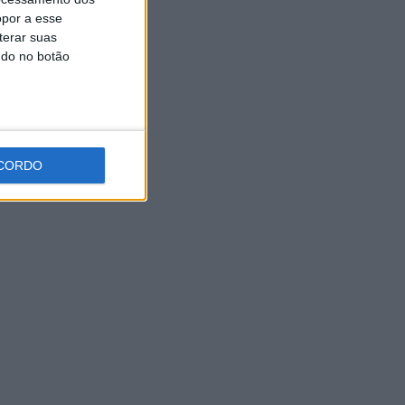
opor a esse
5 AGOSTO, 2026
terar suas
ndo no botão
CORDO