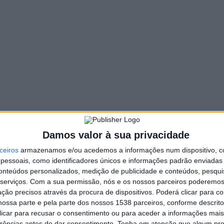
149 VIEWS
PIN IT
assado dia 23 de abril, na 8.ª Jornada do
ultiusos de Fafe.
 no jogo seguinte, venceu o Centro Novais e Sousa (4-0),
osé Martins (capitão), Francisco Lopes (subcapitão), José
Damos valor à sua privacidade
no Vieira, Fábio Barroso, Edward Araújo, Sérgio Antunes e
ceiros
armazenamos e/ou acedemos a informações num dispositivo, c
essoais, como identificadores únicos e informações padrão enviadas 
ardoso, Pedro Silva, Victor Fernandes e Filipe de Oliveira
conteúdos personalizados, medição de publicidade e conteúdos, pesqui
serviços.
Com a sua permissão, nós e os nossos parceiros poderemos 
ção precisos através da procura de dispositivos. Poderá clicar para co
ossa parte e pela parte dos nossos 1538 parceiros, conforme descrit
 clicar para recusar o consentimento ou para aceder a informações ma
PS assinalou 50 anos do 25 de abril
erências antes de dar consentimento.
Tenha em atenção que algum pr