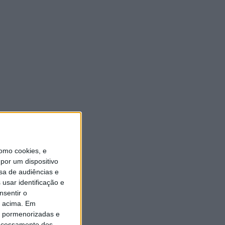
ULTIMA HORA
“Brigada Verde Jovem”
aprofunda conhecimento
sobre combate aos incêndios
florestais
5 AGOSTO, 2026
Vieira do Minho avança na
transição digital com novo
Balcão Eletrónico
5 AGOSTO, 2026
omo cookies, e
por um dispositivo
sa de audiências e
Vieira SC oficializa Luís Martins
para a época 2026/27
usar identificação e
nsentir o
5 AGOSTO, 2026
o acima. Em
is pormenorizadas e
GD JB7 assegura contratação
ocessamento dos
do defesa-central Luís