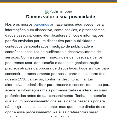
almoço solidário no
dia 22 de fevereiro
Damos valor à sua privacidade
29 JANEIRO, 2026
Nós e os nossos
parceiros
armazenamos e/ou acedemos a
informações num dispositivo, como cookies, e processamos
dados pessoais, como identificadores únicos e informações
padrão enviadas por um dispositivo para publicidade e
conteúdos personalizados, medição de publicidade e
SHARE
TWEET
SHARE
PIN IT
conteúdos, pesquisa de audiências e desenvolvimento de
serviços.
Com a sua permissão, nós e os nossos parceiros
469 VIEWS
poderemos usar identificação e dados de geolocalização
precisos através da procura de dispositivos. Poderá clicar para
consentir o processamento por nossa parte e pela parte dos
O Centro Social e Paroquial de Pinheiro vai realizar um
nossos 1538 parceiros, conforme descrito acima. Em
almoço solidário no próximo dia 22 de fevereiro. O
alternativa, poderá clicar para recusar o consentimento ou para
aceder a informações mais pormenorizadas e alterar as suas
momento contará com o prato característico de Vieira
preferências antes de dar consentimento.
Tenha em atenção
do Minho: couves com feijões.
que algum processamento dos seus dados pessoais poderá
O almoço vai decorrer pelas 12h30 no centro social.
não exigir o seu consentimento, mas que tem o direito de se
opor a esse processamento. As suas preferências serão
Para mais informações e reservas contactar: 917 876 667, 964 794