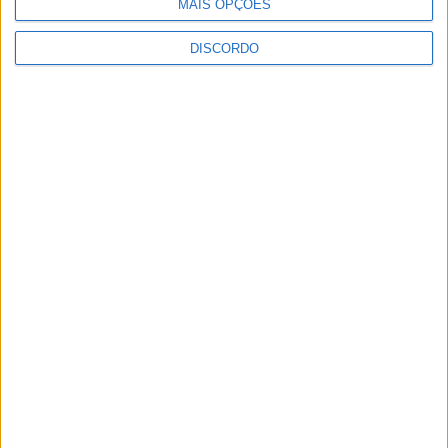
MAIS OPÇÕES
2026
DISCORDO
PUB
ULTIMA HORA
Autarquia da Póvoa de Lanhoso apoia
atividade dos Bombeiros Voluntários
enquanto agentes de Proteção Civil