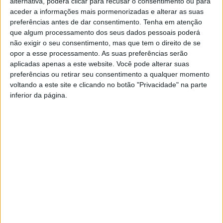
alternativa, poderá clicar para recusar o consentimento ou para
do estado atual da Iluminação Pública na NUT III
aceder a informações mais pormenorizadas e alterar as suas
Cávado, bem como as perspetivas futuras no âmbito da
preferências antes de dar consentimento.
Tenha em atenção
manutenção e reparação desta rede.
que algum processamento dos seus dados pessoais poderá
não exigir o seu consentimento, mas que tem o direito de se
A autarquia de Terras de Bouro refere, em comunicado, que a
opor a esse processamento. As suas preferências serão
iluminação pública assume um papel fundamental no
aplicadas apenas a este website. Você pode alterar suas
desenvolvimento social e económico das comunidades uma
preferências ou retirar seu consentimento a qualquer momento
vez que está relacionada, diretamente, com o conforto e
voltando a este site e clicando no botão "Privacidade" na parte
segurança das pessoas, proteção de bens, orientação de
inferior da página.
trajetos e contribui para potenciar a sua qualidade de vida. O
sistema implementado na NUT III Cávado é composto por 6 mil
km de rede e 108 946 luminárias que traduzem um volume de
261 luminárias/1000hab.
De acordo com informações prestadas pela operadora, o
tempo médio de resolução dos problemas reportados pelos
nossos municípios ou cidadãos é superior a 10 dias. “
Este valor
está relacionado com questões alheias aos nossos municípios
como a dificuldade na recolha de informação sobre focos
apagados, escassez de mão-de-obra especializada e de