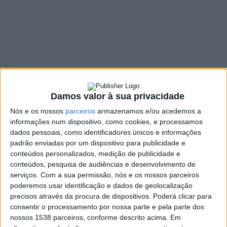
constrangimentos
na iluminação
pública do território
3 FEVEREIRO, 2022
Damos valor à sua privacidade
Nós e os nossos
parceiros
armazenamos e/ou acedemos a
SHARE
TWEET
SHARE
PIN IT
informações num dispositivo, como cookies, e processamos
dados pessoais, como identificadores únicos e informações
88 VIEWS
padrão enviadas por um dispositivo para publicidade e
conteúdos personalizados, medição de publicidade e
conteúdos, pesquisa de audiências e desenvolvimento de
O Conselho Intermunicipal (CI) da Comunidade
serviços.
Com a sua permissão, nós e os nossos parceiros
Intermunicipal do Cávado (CIM Cávado) reuniu na
poderemos usar identificação e dados de geolocalização
passada terça-feira, dia 1 de fevereiro, em Braga, com o
precisos através da procura de dispositivos. Poderá clicar para
consentir o processamento por nossa parte e pela parte dos
Presidente do Conselho de Administração da E-Redes,
nossos 1538 parceiros, conforme descrito acima. Em
José Ferrari Careto para abordar o ponto de situação