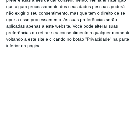
exercer o ato venatório numa faixa de proteção de 250 metros
que algum processamento dos seus dados pessoais poderá
em torno de uma área percorrida por um incêndio há menos de
não exigir o seu consentimento, mas que tem o direito de se
30 dias, motivo que levou à detenção em flagrante dos
opor a esse processamento. As suas preferências serão
suspeitos.
aplicadas apenas a este website. Você pode alterar suas
preferências ou retirar seu consentimento a qualquer momento
No decorrer das diligências policiais foram apreendidas
voltando a este site e clicando no botão "Privacidade" na parte
cinco espingardas; 36 munições; e cinco bolsas de transporte
inferior da página.
de armas.
Os detidos foram constituídos arguidos e os factos foram
comunicados ao Tribunal Judicial de Fafe.
A GNR relembra que entre outros locais, constituem áreas de
proteção (áreas onde o exercício da caça pode causar perigo
para a vida, saúde ou tranquilidade das pessoas ou constitui
risco de danos para os bens) os seguintes locais: Praias de
banho, terrenos adjacentes a estabelecimentos de ensino,
hospitalares, prisionais ou tutelares de menores, científicos,
lares de idosos, instalações militares ou de forças de segurança,
estabelecimentos de proteção à infância, estações