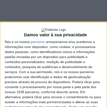
proteção
6 NOVEMBRO, 2023
SHARE
TWEET
SHARE
PIN IT
Damos valor à sua privacidade
Nós e os nossos
parceiros
armazenamos e/ou acedemos a
124 VIEWS
informações num dispositivo, como cookies, e processamos
dados pessoais, como identificadores únicos e informações
padrão enviadas por um dispositivo para publicidade e
Cinco homens com idades compreendidas entre os 45 e
conteúdos personalizados, medição de publicidade e
conteúdos, pesquisa de audiências e desenvolvimento de
os 68 anos foram detidos este domingo, dia 5 de
serviços.
Com a sua permissão, nós e os nossos parceiros
novembro, por caça em área de proteção, no concelho
poderemos usar identificação e dados de geolocalização
de Fafe.
precisos através da procura de dispositivos. Poderá clicar para
Em comunicado a GNR explica que no âmbito de uma ação de
consentir o processamento por nossa parte e pela parte dos
nossos 1538 parceiros, conforme descrito acima. Em
fiscalização ao exercício do ato venatório, o Comando
alternativa, poderá clicar para recusar o consentimento ou para
Territorial de Braga, através do Serviço da Proteção da
aceder a informações mais pormenorizadas e alterar as suas
Natureza e do Ambiente (SEPNA) detetou os suspeitos a
preferências antes de dar consentimento.
Tenha em atenção