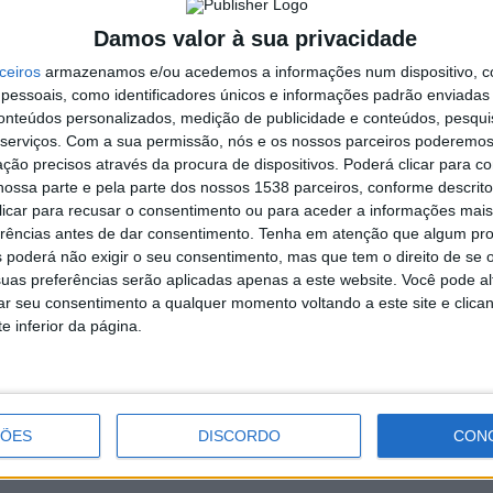
Damos valor à sua privacidade
 Câmara Municipal, o Conselho Local de Ação Social irá
ério do Trabalho, Solidariedade e Segurança Social uma
ceiros
armazenamos e/ou acedemos a informações num dispositivo, c
ificuldades sentidas pelas instituições sociais, em
essoais, como identificadores únicos e informações padrão enviadas 
conteúdos personalizados, medição de publicidade e conteúdos, pesqui
aumento efetivo na comparticipação financeira pela prestação
serviços.
Com a sua permissão, nós e os nossos parceiros poderemos 
pendente.
ção precisos através da procura de dispositivos. Poderá clicar para co
fere que mantém uma estratégia de proximidade e apoio a
ossa parte e pela parte dos nossos 1538 parceiros, conforme descrit
social do concelho, entendendo que esta é uma área de
 clicar para recusar o consentimento ou para aceder a informações ma
erências antes de dar consentimento.
Tenha em atenção que algum pr
te sanar problemas socais existentes, com respostas claras e
 poderá não exigir o seu consentimento, mas que tem o direito de se 
uas preferências serão aplicadas apenas a este website. Você pode al
rar seu consentimento a qualquer momento voltando a este site e clica
e inferior da página.
Vieirense Duarte Neiva selecionado
para tocar com Orquestra
internacional
ÇÕES
DISCORDO
CON