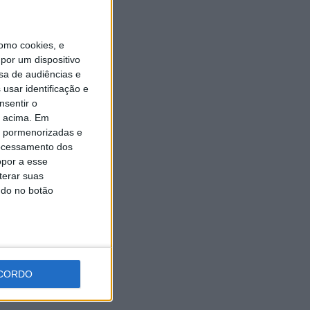
Universidade Sénior assinala
final do ano letivo com tarde
de convívio
omo cookies, e
6 AGOSTO, 2026
por um dispositivo
sa de audiências e
usar identificação e
nsentir o
o acima. Em
is pormenorizadas e
ocessamento dos
opor a esse
terar suas
ndo no botão
CORDO