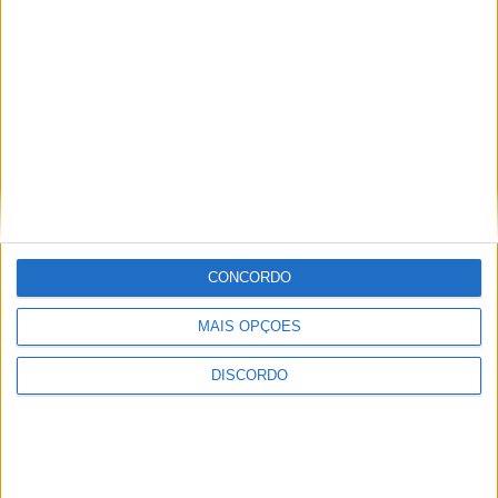
ULTIMA HORA
Casa de Lamas acolhe tertúlia com
autores de Vieira do Minho esta sexta-feira
7 AGOSTO, 2026
Vieira do Minho Recebe Festival de
Folclore este fim de semana
CONCORDO
7 AGOSTO, 2026
MAIS OPÇÕES
Francisco Campos vence ao sprint em
DISCORDO
Queluz e Rui Oliveira assume a Camisola
Amarela da Volta a Portugal [áudio]
7 AGOSTO, 2026