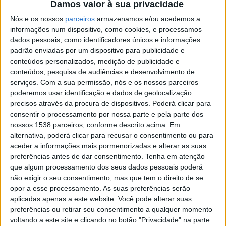
Minho
Damos valor à sua privacidade
Nós e os nossos
parceiros
armazenamos e/ou acedemos a
25 ABRIL, 2018
informações num dispositivo, como cookies, e processamos
dados pessoais, como identificadores únicos e informações
padrão enviadas por um dispositivo para publicidade e
conteúdos personalizados, medição de publicidade e
SHARE
TWEET
SHARE
PIN IT
conteúdos, pesquisa de audiências e desenvolvimento de
serviços.
Com a sua permissão, nós e os nossos parceiros
poderemos usar identificação e dados de geolocalização
111 VIEWS
precisos através da procura de dispositivos. Poderá clicar para
Casa
consentir o processamento por nossa parte e pela parte dos
de
nossos 1538 parceiros, conforme descrito acima. Em
Lamas
https://www.facebook.com/RadioAltoAve/videos/1922196267843161
acolhe
alternativa, poderá clicar para recusar o consentimento ou para
tertúlia
aceder a informações mais pormenorizadas e alterar as suas
Vieira
com
preferências antes de dar consentimento.
Tenha em atenção
do
Hoje
autores
Universidade
que algum processamento dos seus dados pessoais poderá
Minho
e
de
Sénior
não exigir o seu consentimento, mas que tem o direito de se
Recebe
Comentário de Filipe de
amanhã:
Vieira
assinala
opor a esse processamento. As suas preferências serão
Festival
Ciclo
do
Oliveira – C\Audio
final
de
aplicadas apenas a este website. Você pode alterar suas
de
Minho
do
Folclore
preferências ou retirar seu consentimento a qualquer momento
Cinema
esta
ano
este
voltando a este site e clicando no botão "Privacidade" na parte
traz
sexta-
letivo