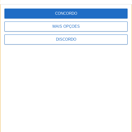
CONCORDO
ULTIMA HORA
MAIS OPÇÕES
DISCORDO
Casa de Lamas acolhe tertúlia com
autores de Vieira do Minho esta sexta-feira
7 AGOSTO, 2026
Vieira do Minho Recebe Festival de
Folclore este fim de semana
7 AGOSTO, 2026
Francisco Campos vence ao sprint em
Queluz e Rui Oliveira assume a Camisola
Amarela da Volta a Portugal [áudio]