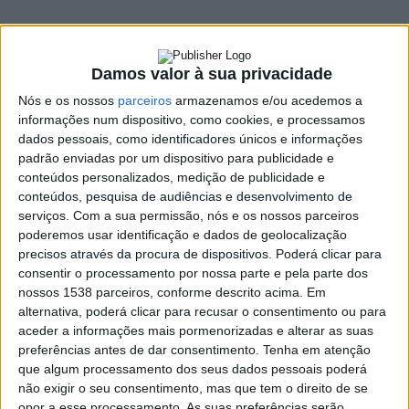
Torneio de Sueca a
28 de dezembro
Damos valor à sua privacidade
27 NOVEMBRO, 2024
Nós e os nossos
parceiros
armazenamos e/ou acedemos a
informações num dispositivo, como cookies, e processamos
dados pessoais, como identificadores únicos e informações
padrão enviadas por um dispositivo para publicidade e
SHARE
TWEET
SHARE
PIN IT
conteúdos personalizados, medição de publicidade e
conteúdos, pesquisa de audiências e desenvolvimento de
595 VIEWS
serviços.
Com a sua permissão, nós e os nossos parceiros
poderemos usar identificação e dados de geolocalização
precisos através da procura de dispositivos. Poderá clicar para
A Comissão de Festas do Senhor em Cantelães 2025 vai
consentir o processamento por nossa parte e pela parte dos
nossos 1538 parceiros, conforme descrito acima. Em
realizar um Torneio de Sueca no próximo dia 28 de
alternativa, poderá clicar para recusar o consentimento ou para
dezembro, pelas 21 horas. O momento vai acontecer no
aceder a informações mais pormenorizadas e alterar as suas
Bar da Festa, Junto à Igreja de Cantelães.
preferências antes de dar consentimento.
Tenha em atenção
O torneio “Champions League” terá como prémios:
que algum processamento dos seus dados pessoais poderá
não exigir o seu consentimento, mas que tem o direito de se
1.º – 1 vitela
opor a esse processamento. As suas preferências serão