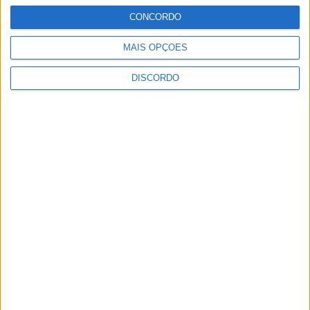
ULTIMA HORA
CONCORDO
MAIS OPÇÕES
Autarquia da Póvoa de Lanhoso apoia
atividade dos Bombeiros Voluntários
DISCORDO
enquanto agentes de Proteção Civil
6 AGOSTO, 2026
FAS-Portugal alerta: “Não faltam dadores
de sangue, faltam condições ao IPST”
6 AGOSTO, 2026
Praia Fluvial de Agrela e Serafão acolhe
segunda edição do “Sol da Chafarica”
6 AGOSTO, 2026
Universidade Sénior assinala final do ano