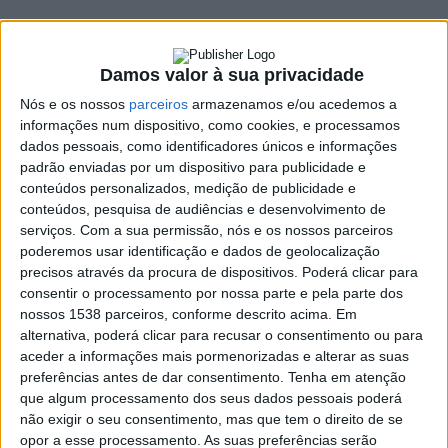
de abril
18 ABRIL, 2024
Damos valor à sua privacidade
Nós e os nossos
parceiros
armazenamos e/ou acedemos a
informações num dispositivo, como cookies, e processamos
SHARE
TWEET
SHARE
PIN IT
dados pessoais, como identificadores únicos e informações
padrão enviadas por um dispositivo para publicidade e
conteúdos personalizados, medição de publicidade e
127 VIEWS
conteúdos, pesquisa de audiências e desenvolvimento de
serviços.
Com a sua permissão, nós e os nossos parceiros
poderemos usar identificação e dados de geolocalização
A Comissão de Festas do Senhor, de Cantelães, em
precisos através da procura de dispositivos. Poderá clicar para
Vieira do Minho, vai realizar um passeio a cavalo no
consentir o processamento por nossa parte e pela parte dos
próximo dia 27 de abril.
nossos 1538 parceiros, conforme descrito acima. Em
alternativa, poderá clicar para recusar o consentimento ou para
O passeio será de dificuldade média/baixa.
aceder a informações mais pormenorizadas e alterar as suas
Às 9H30 dar-se-á a receção aos cavaleiros e cavalos com
preferências antes de dar consentimento.
Tenha em atenção
pequeno almoço na Junta de Freguesia de Cantelães. Às 10H
que algum processamento dos seus dados pessoais poderá
não exigir o seu consentimento, mas que tem o direito de se
começará o passeio, com a bênção dos cavalos a acontecer
opor a esse processamento. As suas preferências serão
meia hora mais tarde na Igreja de Cantelães. Às 13H, está