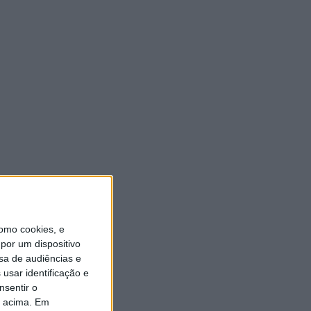
ULTIMA HORA
“Brigada Verde Jovem”
aprofunda conhecimento
sobre combate aos incêndios
florestais
5 AGOSTO, 2026
Vieira do Minho avança na
transição digital com novo
Balcão Eletrónico
5 AGOSTO, 2026
omo cookies, e
Vieira SC oficializa Luís Martins
por um dispositivo
para a época 2026/27
sa de audiências e
5 AGOSTO, 2026
usar identificação e
nsentir o
GD JB7 assegura contratação
o acima. Em
do defesa-central Luís