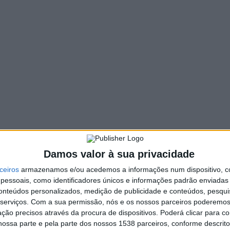
470 VIEWS
PIN IT
co de um concerto protagonizado pelos jovens músicos,
Guimarães.
O momento vai acontecer esta quarta-
ência musical memorável, é promovido pela Sociedade
io de Vieira do Minho.
Damos valor à sua privacidade
lgação da música clássica e coral junto da comunidade,
ceiros
armazenamos e/ou acedemos a informações num dispositivo, c
a oportunidade única de demonstrar as suas competências
essoais, como identificadores únicos e informações padrão enviadas 
e elevada qualidade.
conteúdos personalizados, medição de publicidade e conteúdos, pesqui
serviços.
Com a sua permissão, nós e os nossos parceiros poderemos 
ção precisos através da procura de dispositivos. Poderá clicar para co
ossa parte e pela parte dos nossos 1538 parceiros, conforme descrit