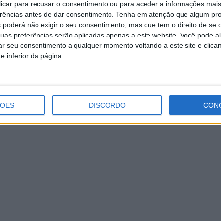
 clicar para recusar o consentimento ou para aceder a informações ma
CAVA oferece cadeira reclinável a
erências antes de dar consentimento.
Tenha em atenção que algum pr
idosa de Eira Vedra
 poderá não exigir o seu consentimento, mas que tem o direito de se 
uas preferências serão aplicadas apenas a este website. Você pode al
rar seu consentimento a qualquer momento voltando a este site e clica
e inferior da página.
ÇÕES
DISCORDO
CON