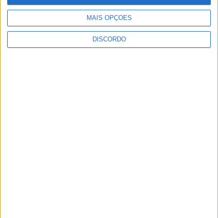
que imortalizaram a voz de Amália, assim
como uma […]
MAIS OPÇÕES
NOV 15, 2021
DISCORDO
PUB
ULTIMA HORA