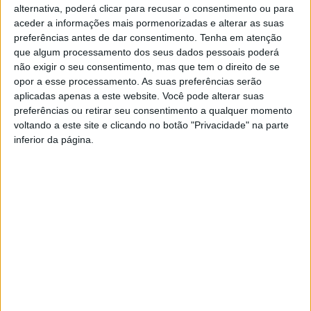
Para assinalar esta data, a Vox Angelis preparou um Espetáculo
alternativa, poderá clicar para recusar o consentimento ou para
Multimédia, levando ao público os principais fados que
aceder a informações mais pormenorizadas e alterar as suas
imortalizaram a voz de Amália, assim como uma narração
preferências antes de dar consentimento.
Tenha em atenção
que algum processamento dos seus dados pessoais poderá
histórica onde iremos contar a História de Vida da Fadista, com
não exigir o seu consentimento, mas que tem o direito de se
projeção simultânea de cerca de 200 fotografias inéditas. Trata-
opor a esse processamento. As suas preferências serão
se de um espetáculo de natureza histórico-musical, que inclui os
aplicadas apenas a este website. Você pode alterar suas
mais famosos temas como “Com que voz”, “Que Estranha Forma
preferências ou retirar seu consentimento a qualquer momento
de Vida”, “Gaivota”, “Cuidei que tinha morrido”, “Lágrima”,
voltando a este site e clicando no botão "Privacidade" na parte
“Grito”, “Fado Amália”, alternando a parte cantada e de temas
inferior da página.
instrumentais de Armandinho e de Raul Nery com a própria
narração e projeção.
TAGS:
#CULTURA
#MÚSICA
#VIEIRA DO MINHO
Autarquia
da
Póvoa
de
Lanhoso
FAS-
apoia
Praia
Portugal
atividade
Abertas as candidaturas às