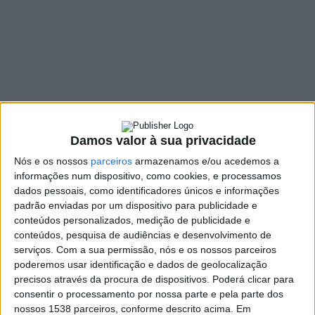
Vida’ em Vieira do
Minho
2 COMMENTS
26 OUTUBRO, 2021
SHARE
TWEET
SHARE
PIN IT
Damos valor à sua privacidade
Nós e os nossos
parceiros
armazenamos e/ou acedemos a
125 VIEWS
informações num dispositivo, como cookies, e processamos
dados pessoais, como identificadores únicos e informações
padrão enviadas por um dispositivo para publicidade e
As Comemorações dos 100 Anos do Nascimento de
conteúdos personalizados, medição de publicidade e
Amália Rodrigues, uma das maiores fadistas
conteúdos, pesquisa de audiências e desenvolvimento de
portuguesas, continuam em 2021. O
Concerto do
serviços.
Com a sua permissão, nós e os nossos parceiros
Centenário: Amália, uma História de Vida
vai estar em
poderemos usar identificação e dados de geolocalização
Vieira do Minho no dia 15 de Novembro, pelas 21h30 no
precisos através da procura de dispositivos. Poderá clicar para
consentir o processamento por nossa parte e pela parte dos
Auditório de Vieira do Minho
, e a entrada é gratuita.
nossos 1538 parceiros, conforme descrito acima. Em