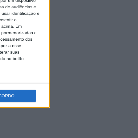
por um dispositivo
Universidade Sénior assinala
sa de audiências e
final do ano letivo com tarde
de convívio
usar identificação e
nsentir o
6 AGOSTO, 2026
o acima. Em
is pormenorizadas e
ocessamento dos
opor a esse
terar suas
ndo no botão
CORDO