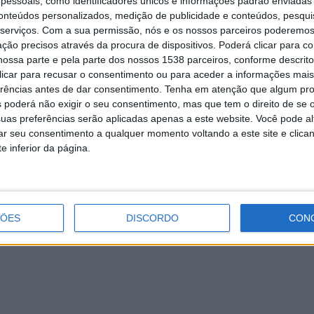
essoais, como identificadores únicos e informações padrão enviadas 
conteúdos personalizados, medição de publicidade e conteúdos, pesqui
osição dedicada ao património natural do Parque
serviços.
Com a sua permissão, nós e os nossos parceiros poderemos 
ção precisos através da procura de dispositivos. Poderá clicar para co
ossa parte e pela parte dos nossos 1538 parceiros, conforme descrit
/concursocogestao.esposende.pt/
 clicar para recusar o consentimento ou para aceder a informações ma
erências antes de dar consentimento.
Tenha em atenção que algum pr
 poderá não exigir o seu consentimento, mas que tem o direito de se 
uas preferências serão aplicadas apenas a este website. Você pode al
ACANUC vai juntar 300 escuteiros em
rar seu consentimento a qualquer momento voltando a este site e clica
Rossas de 10 a 13 de julho
e inferior da página.
ÇÕES
DISCORDO
CON