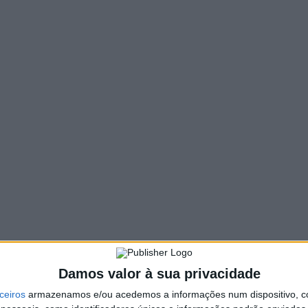
445 VIEWS
PIN IT
 Um Olhar Natural”, uma iniciativa da Comissão de
(PNLN) que tem como objetivo promover a riqueza do
sistemas, habitats e espécies de fauna e flora selvagens.
ofissionais de nacionalidade portuguesa ou residentes em
e), flora e funga são as categorias a concurso, podendo ser
everão ser capturadas dentro da área do
Damos valor à sua privacidade
nho e os vencedores serão conhecidos no dia 21 de
émio à fotografia mais votada pelo público e menções
ceiros
armazenamos e/ou acedemos a informações num dispositivo, c