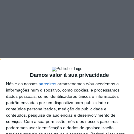
segunda-feira
1 COMMENT
29 NOVEMBRO, 2022
SHARE
TWEET
SHARE
PIN IT
85 VIEWS
Damos valor à sua privacidade
O Conselho Local de Ação Social de Vieira do Minho
Nós e os nossos
parceiros
armazenamos e/ou acedemos a
(CLAS) reuniu, na segunda-feira, dia 28 de novembro no
informações num dispositivo, como cookies, e processamos
edifício dos Paços do Concelho.
dados pessoais, como identificadores únicos e informações
Da ordem de trabalhos, foi deliberado o seguinte:
padrão enviadas por um dispositivo para publicidade e
conteúdos personalizados, medição de publicidade e
No que diz respeito ao ponto número um da ordem de
conteúdos, pesquisa de audiências e desenvolvimento de
trabalho, o Conselho Local foi informado sobre o processo de
serviços.
Com a sua permissão, nós e os nossos parceiros
transferência de competências na área social e sobre a
poderemos usar identificação e dados de geolocalização
prorrogação do Projeto Escolhas 7.ª Geração – Jovens
precisos através da procura de dispositivos. Poderá clicar para