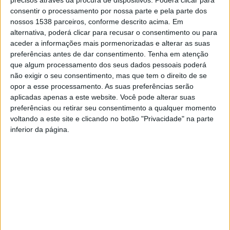
consentir o processamento por nossa parte e pela parte dos
ao Leme, até 30 de junho de 2023
. Ainda no que diz
nossos 1538 parceiros, conforme descrito acima. Em
respeito a este ponto, foram tratados os assuntos referentes aos
alternativa, poderá clicar para recusar o consentimento ou para
Programas e Serviços de Apoio Social
do Município, no
aceder a informações mais pormenorizadas e alterar as suas
que diz respeito ao serviço de proximidade, apoio ao
preferências antes de dar consentimento.
Tenha em atenção
medicamento, transporte de doentes crónicos e oncológicos,
que algum processamento dos seus dados pessoais poderá
dinamização e novo local de funcionamento da Loja Social,
não exigir o seu consentimento, mas que tem o direito de se
apoio ao rendimento urbano, apoio à natalidade e dinamização
opor a esse processamento. As suas preferências serão
aplicadas apenas a este website. Você pode alterar suas
dos Centros de Convívio e Lazer (CCL) e Universidade Sénior.
preferências ou retirar seu consentimento a qualquer momento
voltando a este site e clicando no botão "Privacidade" na parte
No que toca ao ponto dois da ordem de trabalhos –
inferior da página.
Candidaturas ao abrigo do Programa PRR- Requalificação e
alargamento de equipamento e respostas sociais, o CLAS
refletiu sobre as candidaturas submetidas pelas diferentes
Instituições Particulares de Solidariedade Social do concelho
(IPSS´s) com parecer favorável do CLAS, mas sem
financiamento aprovado por parte do PRR.
Os conselheiros aprovaram, por unanimidade, o parecer
positivo do CLAS para a
criação de lugares em Creche da