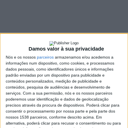
23 NOVEMBRO, 2021
SHARE
TWEET
SHARE
PIN IT
313 VIEWS
Damos valor à sua privacidade
Nós e os nossos
parceiros
armazenamos e/ou acedemos a
O primeiro-ministro, António Costa, recusou antecipar
informações num dispositivo, como cookies, e processamos
novas medidas para conter a pandemia da Covid-19,
dados pessoais, como identificadores únicos e informações
padrão enviadas por um dispositivo para publicidade e
remetendo um eventual anúncio para quinta-feira,
conteúdos personalizados, medição de publicidade e
quando se reúne o Conselho de Ministros, e depois de
conteúdos, pesquisa de audiências e desenvolvimento de
consultados os partidos.
serviços.
Com a sua permissão, nós e os nossos parceiros
“
H
oje não é dia de falar, hoje é dia de ir ouvir os
poderemos usar identificação e dados de geolocalização
precisos através da procura de dispositivos. Poderá clicar para
partidos, amanhã continuar a ouvir os partidos e
consentir o processamento por nossa parte e pela parte dos
quinta-feira falarei
“, disse António Costa quando
nossos 1538 parceiros, conforme descrito acima. Em
questionado sobre a pandemia de covid-19.
alternativa, poderá clicar para recusar o consentimento ou para