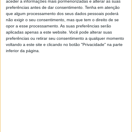
O primeiro-ministro recebe, entre hoje e quarta-feira, os
aceder a informações mais pormenorizadas e alterar as suas
preferências antes de dar consentimento.
Tenha em atenção
partidos com representação parlamentar sobre a situação
que algum processamento dos seus dados pessoais poderá
epidemiológica em Portugal, num momento em que o país
não exigir o seu consentimento, mas que tem o direito de se
regista um crescimento das taxas de incidência e de
opor a esse processamento. As suas preferências serão
transmissão (Rt) da Covid-19, antes de o Governo aprovar
aplicadas apenas a este website. Você pode alterar suas
medidas contra a Covid-19, o que poderá acontecer no
preferências ou retirar seu consentimento a qualquer momento
Conselho de Ministros de quinta-feira.
voltando a este site e clicando no botão "Privacidade" na parte
inferior da página.
Hoje, o António Costa reúne-se com a Iniciativa Liberal, Chega,
PEV, PAN, CDS-PP, PCP e BE.
No final da
reunião do
Infarmed
de sexta-feira, o Presidente
da República, Marcelo Rebelo de Sousa, afirmou que continua a
haver “
conjugação total dos órgãos de poder político
” na
resposta à Covid-19, mas recusou-se a falar de medidas,
remetendo essa decisão para o Governo, após consulta aos
partidos.
Quanto às medidas a adotar, o chefe de Estado disse que “
os
especialistas apresentaram o que consideravam
indispensável para esta fase
” e que “
a decisão sobre