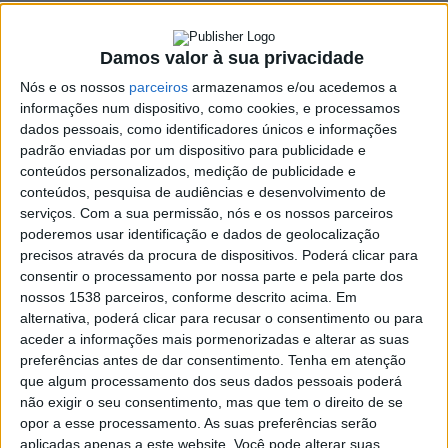
maiores de 30
vacinados com
Damos valor à sua privacidade
Janssen
Nós e os nossos
parceiros
armazenamos e/ou acedemos a
informações num dispositivo, como cookies, e processamos
dados pessoais, como identificadores únicos e informações
30 DEZEMBRO, 2021
padrão enviadas por um dispositivo para publicidade e
conteúdos personalizados, medição de publicidade e
SHARE
TWEET
SHARE
PIN IT
conteúdos, pesquisa de audiências e desenvolvimento de
serviços.
Com a sua permissão, nós e os nossos parceiros
poderemos usar identificação e dados de geolocalização
124 VIEWS
precisos através da procura de dispositivos. Poderá clicar para
consentir o processamento por nossa parte e pela parte dos
nossos 1538 parceiros, conforme descrito acima. Em
O
autoagendamento
da vacinação contra a gripe e de
alternativa, poderá clicar para recusar o consentimento ou para
reforço contra a Covid-19 está disponível, a partir de
aceder a informações mais pormenorizadas e alterar as suas
hoje, para as pessoas a partir dos 50
anos.
preferências antes de dar consentimento.
Tenha em atenção
que algum processamento dos seus dados pessoais poderá
Paralelamente, continua disponível o agendamento crianças
não exigir o seu consentimento, mas que tem o direito de se
opor a esse processamento. As suas preferências serão
entre os 5 e os 11 anos (exclusivo para os dias 6 a 9 de janeiro de
aplicadas apenas a este website. Você pode alterar suas