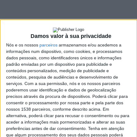
anos
17 JANEIRO, 2023
Damos valor à sua privacidade
SHARE
TWEET
SHARE
PIN IT
Nós e os nossos
parceiros
armazenamos e/ou acedemos a
informações num dispositivo, como cookies, e processamos
dados pessoais, como identificadores únicos e informações
118 VIEWS
padrão enviadas por um dispositivo para publicidade e
conteúdos personalizados, medição de publicidade e
conteúdos, pesquisa de audiências e desenvolvimento de
A vacina de reforço contra a Covid-19 já pode ser
serviços.
Com a sua permissão, nós e os nossos parceiros
tomada por maiores de 18 anos em regime de
‘
casa
poderemos usar identificação e dados de geolocalização
aberta’, anunciou a Direção-Geral da Saúde (DGS).
precisos através da procura de dispositivos. Poderá clicar para
consentir o processamento por nossa parte e pela parte dos
Segundo a DGS, “a vacinação de reforço em regime de casa
nossos 1538 parceiros, conforme descrito acima. Em
aberta está disponível para os cidadãos
dos 18 aos 49 anos
alternativa, poderá clicar para recusar o consentimento ou para
que tenham completado o esquema vacinal primário
aceder a informações mais pormenorizadas e alterar as suas
contra a covid-19 e que não tenham sido infetados há
preferências antes de dar consentimento.
Tenha em atenção
menos de 90 dias
”.
que algum processamento dos seus dados pessoais poderá