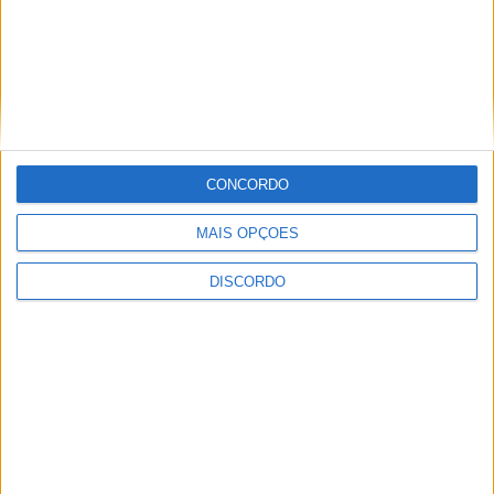
PUB
CONCORDO
MAIS OPÇÕES
DISCORDO
ULTIMA HORA
Eclipse solar em Portugal: saiba horários e
onde observar o fenómeno
9 AGOSTO, 2026