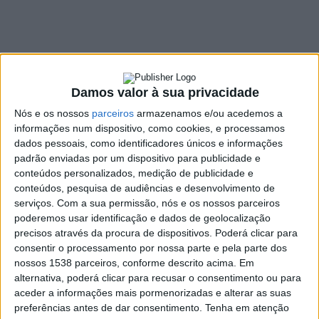
primeira vacina em
Portugal
27 DEZEMBRO, 2021
Damos valor à sua privacidade
Nós e os nossos
parceiros
armazenamos e/ou acedemos a
SHARE
TWEET
SHARE
PIN IT
informações num dispositivo, como cookies, e processamos
dados pessoais, como identificadores únicos e informações
padrão enviadas por um dispositivo para publicidade e
246 VIEWS
conteúdos personalizados, medição de publicidade e
conteúdos, pesquisa de audiências e desenvolvimento de
serviços.
Com a sua permissão, nós e os nossos parceiros
Completa-se, esta segunda-feira, um ano que Portugal
poderemos usar identificação e dados de geolocalização
administrou a primeira vacina contra a covid-19. Foi a 27
precisos através da procura de dispositivos. Poderá clicar para
de Dezembro de 2020 e um ano depois, o país tem 8,6
consentir o processamento por nossa parte e pela parte dos
nossos 1538 parceiros, conforme descrito acima. Em
milhões de pessoas com a vacinação primária completa
alternativa, poderá clicar para recusar o consentimento ou para
e 2,6 milhões com a dose de reforço.
aceder a informações mais pormenorizadas e alterar as suas
Eram 10h07 quando António Sarmento, diretor do serviço de
preferências antes de dar consentimento.
Tenha em atenção