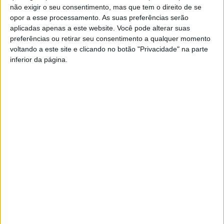
Universidade, num terreno cedido pela Assembleia Municipal,
não exigir o seu consentimento, mas que tem o direito de se
após aprovação do projeto inscrito no PRR – Plano de
opor a esse processamento. As suas preferências serão
Recuperação e Resiliência.
aplicadas apenas a este website. Você pode alterar suas
preferências ou retirar seu consentimento a qualquer momento
De acordo com um comunicado do Hospital de Braga, esta
voltando a este site e clicando no botão "Privacidade" na parte
estrutura será construída e gerida pela Centro Social do Vale do
inferior da página.
Homem, “
localizar-se-á na Rua Caixas de Águas, em Gualtar, e
funcionará 24 horas por dia, sete dias por semana, acolhendo
crianças até aos 3 anos
“.
A creche terá ainda disponível “
um número de vagas específico
para descendentes dos colaboradores do Hospital de Braga e da
Universidade do Minho, representando, assim, um importante
apoio para os profissionais destas Instituições
“.
Promovido pelo Município de Braga, este equipamento social
resulta, ainda, de uma parceria entre Hospital de Braga, Centro