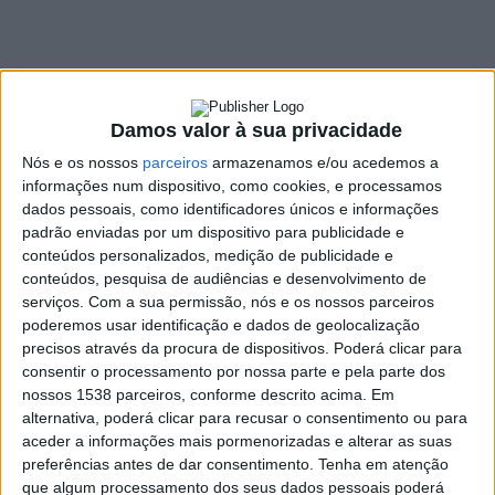
UMinho pronta em
2023
24 AGOSTO, 2022
Damos valor à sua privacidade
Nós e os nossos
parceiros
armazenamos e/ou acedemos a
informações num dispositivo, como cookies, e processamos
SHARE
TWEET
SHARE
PIN IT
dados pessoais, como identificadores únicos e informações
padrão enviadas por um dispositivo para publicidade e
conteúdos personalizados, medição de publicidade e
139 VIEWS
conteúdos, pesquisa de audiências e desenvolvimento de
serviços.
Com a sua permissão, nós e os nossos parceiros
poderemos usar identificação e dados de geolocalização
O berçário e creche destinados aos filhos dos
precisos através da procura de dispositivos. Poderá clicar para
colaboradores do Hospital de Braga e da Universidade
consentir o processamento por nossa parte e pela parte dos
do Minho vão ficar operacionais em setembro de 2023,
nossos 1538 parceiros, conforme descrito acima. Em
foi hoje anunciado pela unidade hospitalar.
alternativa, poderá clicar para recusar o consentimento ou para
aceder a informações mais pormenorizadas e alterar as suas
O espaço vai ser denominado de ‘Clube dos Pequenos’ e
preferências antes de dar consentimento.
Tenha em atenção
começará a ser construído “
ainda este ano
” junto ao Hospital e
que algum processamento dos seus dados pessoais poderá