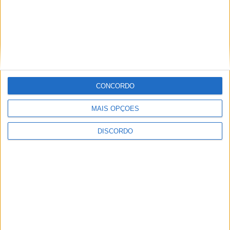
2026
PUB
CONCORDO
MAIS OPÇÕES
DISCORDO
ULTIMA HORA
“Brigada Verde Jovem” aprofunda
conhecimento sobre combate aos
incêndios florestais