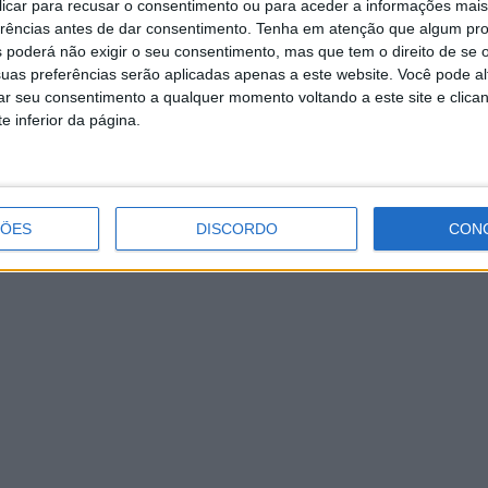
 clicar para recusar o consentimento ou para aceder a informações ma
sobretudo durante o verão
erências antes de dar consentimento.
Tenha em atenção que algum pr
 poderá não exigir o seu consentimento, mas que tem o direito de se 
uas preferências serão aplicadas apenas a este website. Você pode al
rar seu consentimento a qualquer momento voltando a este site e clica
e inferior da página.
ÇÕES
DISCORDO
CON