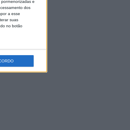
is pormenorizadas e
Oliveira assume a Camisola
ocessamento dos
Amarela da Volta a Portugal
[áudio]
opor a esse
terar suas
7 AGOSTO, 2026
ndo no botão
CORDO