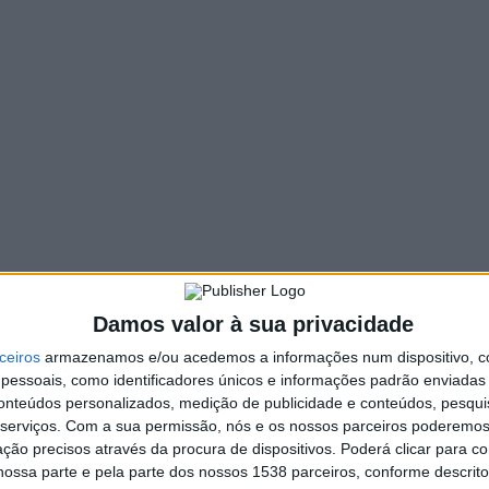
510 VIEWS
PIN IT
eira do Minho vai dinamizar, no ano letivo 2025/2026,
estinado a crianças dos 3 aos 5 anos.
fetuadas ao longo de todo o 1.º período letivo.
ntacto com a música, estimulando a criatividade, a expressão
e lúdico e pedagógico.
Damos valor à sua privacidade
es.pt
ceiros
armazenamos e/ou acedemos a informações num dispositivo, c
essoais, como identificadores únicos e informações padrão enviadas 
conteúdos personalizados, medição de publicidade e conteúdos, pesqui
serviços.
Com a sua permissão, nós e os nossos parceiros poderemos 
ção precisos através da procura de dispositivos. Poderá clicar para co
ossa parte e pela parte dos nossos 1538 parceiros, conforme descrit
Conselhos para poupar água,