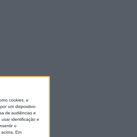
ULTIMA HORA
Eclipse solar em Portugal:
saiba horários e onde
observar o fenómeno
9 AGOSTO, 2026
Casa de Lamas acolhe tertúlia
com autores de Vieira do
Minho esta sexta-feira
7 AGOSTO, 2026
omo cookies, e
Vieira do Minho Recebe
Festival de Folclore este fim
por um dispositivo
de semana
sa de audiências e
7 AGOSTO, 2026
usar identificação e
nsentir o
o acima. Em
Francisco Campos vence ao
sprint em Queluz e Rui