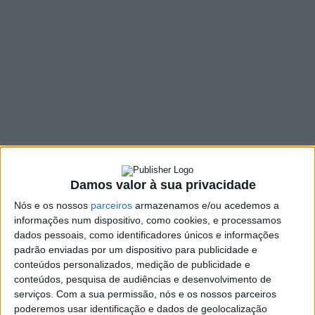
música pop, a
cultura regressa a
Fafe
3 FEVEREIRO, 2022
SHARE
TWEET
SHARE
PIN IT
Damos valor à sua privacidade
232 VIEWS
Nós e os nossos
parceiros
armazenamos e/ou acedemos a
informações num dispositivo, como cookies, e processamos
dados pessoais, como identificadores únicos e informações
Fevereiro marca o regresso da atividade cultural em
padrão enviadas por um dispositivo para publicidade e
Fafe, com dois concertos de música, duas peças de
conteúdos personalizados, medição de publicidade e
teatro e 12 sessões de cinema. É o primeiro cartaz de
conteúdos, pesquisa de audiências e desenvolvimento de
um ciclo de atividade cultural, ainda muito marcado
serviços.
Com a sua permissão, nós e os nossos parceiros
pelas contingências da pandemia, mas que até ao final
poderemos usar identificação e dados de geolocalização