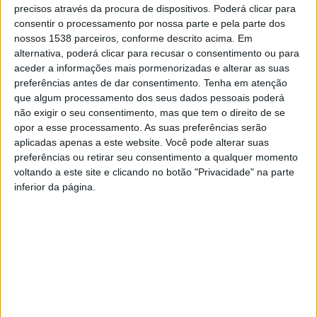
do ano vai intensificar-se.
precisos através da procura de dispositivos. Poderá clicar para
consentir o processamento por nossa parte e pela parte dos
Um concerto pela Orquestra de Fafe no Teatro Cinema
nossos 1538 parceiros, conforme descrito acima. Em
inaugura, no dia 5 (21h30) o programa cultural do mês de
alternativa, poderá clicar para recusar o consentimento ou para
fevereiro. O espetáculo, conduzido pelo Maestro Maurício
aceder a informações mais pormenorizadas e alterar as suas
preferências antes de dar consentimento.
Tenha em atenção
Costa, contará com a participação dos solistas Gonçalo Costa e
que algum processamento dos seus dados pessoais poderá
Clementino Silva.
não exigir o seu consentimento, mas que tem o direito de se
A Orquestra de Fafe assume-se como um projeto feito por
opor a esse processamento. As suas preferências serão
fafenses e para os fafenses, integrando músicos oriundos do
aplicadas apenas a este website. Você pode alterar suas
preferências ou retirar seu consentimento a qualquer momento
concelho e que procura o desenvolvimento cultural e artístico
voltando a este site e clicando no botão "Privacidade" na parte
da cidade, proporcionando a todos a oportunidade de
inferior da página.
enriquecerem a sua experiência musical.
No dia 12 de fevereiro (21h30), a Companhia de Teatro de Braga
sobe ao palco com a peça HAMLET, de William Shakespeare. A
adaptação, encenação e dramaturgia é da responsabilidade de
Alexej Schipenko que apresenta uma performance que discute
a perceção dual da realidade moderna que nos apresenta o
mundo entre a perspetiva virtual e real.