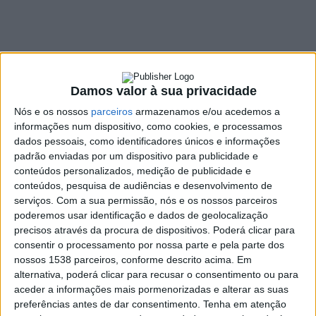
motas
4 JANEIRO, 2022
Damos valor à sua privacidade
SHARE
TWEET
SHARE
PIN IT
Nós e os nossos
parceiros
armazenamos e/ou acedemos a
informações num dispositivo, como cookies, e processamos
117 VIEWS
dados pessoais, como identificadores únicos e informações
padrão enviadas por um dispositivo para publicidade e
conteúdos personalizados, medição de publicidade e
O português Joaquim Rodrigues Jr. (Hero) venceu, esta
conteúdos, pesquisa de audiências e desenvolvimento de
terça-feira, a terceira etapa da 44.ª edição do rali Dakar
serviços.
Com a sua permissão, nós e os nossos parceiros
de todo-o-terreno, em motas, com 255 quilómetros
poderemos usar identificação e dados de geolocalização
precisos através da procura de dispositivos. Poderá clicar para
cronometrados em redor de Al Qaisumah, na Arábia
consentir o processamento por nossa parte e pela parte dos
Saudita.
nossos 1538 parceiros, conforme descrito acima. Em
O piloto natural de Barcelos gastou 2:34.41 horas para completar
alternativa, poderá clicar para recusar o consentimento ou para
aceder a informações mais pormenorizadas e alterar as suas
o percurso, deixando o australiano Toby Price (KTM) no segundo
preferências antes de dar consentimento.
Tenha em atenção
lugar, a 1.13 minutos, e o norte-americano Skyler Howes