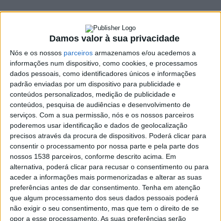
e centro de Portugal
7 ABRIL, 2022
Damos valor à sua privacidade
Nós e os nossos
parceiros
armazenamos e/ou acedemos a
informações num dispositivo, como cookies, e processamos
SHARE
TWEET
SHARE
PIN IT
dados pessoais, como identificadores únicos e informações
padrão enviadas por um dispositivo para publicidade e
conteúdos personalizados, medição de publicidade e
123 VIEWS
conteúdos, pesquisa de audiências e desenvolvimento de
serviços.
Com a sua permissão, nós e os nossos parceiros
poderemos usar identificação e dados de geolocalização
A chuva vai regressar ao país já esta sexta-feira, com
precisos através da procura de dispositivos. Poderá clicar para
especial incidência para o norte e centro do continente,
consentir o processamento por nossa parte e pela parte dos
num efeito indireto da passagem da depressão Diego .
nossos 1538 parceiros, conforme descrito acima. Em
alternativa, poderá clicar para recusar o consentimento ou para
Segundo o Instituto Português do Mar e da Atmosfera (IPMA),
aceder a informações mais pormenorizadas e alterar as suas
esta depressão não deverá afetar Portugal Continental
preferências antes de dar consentimento.
Tenha em atenção
diretamente, passando apenas a norte de França. Portugal vai,
que algum processamento dos seus dados pessoais poderá
no entanto, sentir os efeitos indiretos da mesma, na sexta-feira,
não exigir o seu consentimento, mas que tem o direito de se
8 de abril: céu muito nublado e chuva mais intensa, mais
opor a esse processamento. As suas preferências serão