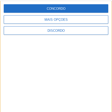
CONCORDO
ULTIMA HORA
MAIS OPÇÕES
DISCORDO
Casa de Lamas acolhe tertúlia com
autores de Vieira do Minho esta sexta-feira
7 AGOSTO, 2026
Vieira do Minho Recebe Festival de
Folclore este fim de semana
7 AGOSTO, 2026
Francisco Campos vence ao sprint em
Queluz e Rui Oliveira assume a Camisola
Amarela da Volta a Portugal [áudio]
7 AGOSTO, 2026