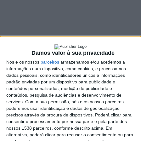
antecipadas para
pessoas com
incapacidade acima
de 80%
Damos valor à sua privacidade
24 NOVEMBRO, 2021
Nós e os nossos
parceiros
armazenamos e/ou acedemos a
informações num dispositivo, como cookies, e processamos
dados pessoais, como identificadores únicos e informações
padrão enviadas por um dispositivo para publicidade e
SHARE
TWEET
SHARE
PIN IT
conteúdos personalizados, medição de publicidade e
conteúdos, pesquisa de audiências e desenvolvimento de
298 VIEWS
serviços.
Com a sua permissão, nós e os nossos parceiros
poderemos usar identificação e dados de geolocalização
precisos através da procura de dispositivos. Poderá clicar para
Os deputados aprovaram hoje, na especialidade, o fim
consentir o processamento por nossa parte e pela parte dos
do corte do fator de sustentabilidade e da penalização
nossos 1538 parceiros, conforme descrito acima. Em
por antecipação da idade da reforma para as pessoas
alternativa, poderá clicar para recusar o consentimento ou para