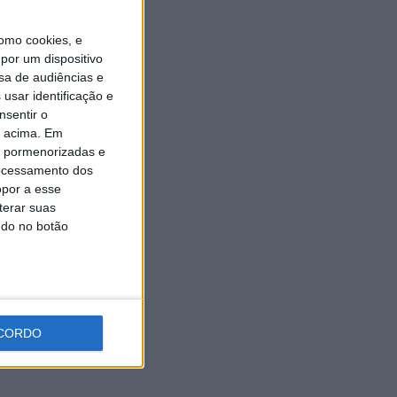
Universidade Sénior assinala
final do ano letivo com tarde
de convívio
omo cookies, e
por um dispositivo
6 AGOSTO, 2026
sa de audiências e
usar identificação e
nsentir o
o acima. Em
is pormenorizadas e
ocessamento dos
opor a esse
terar suas
ndo no botão
CORDO