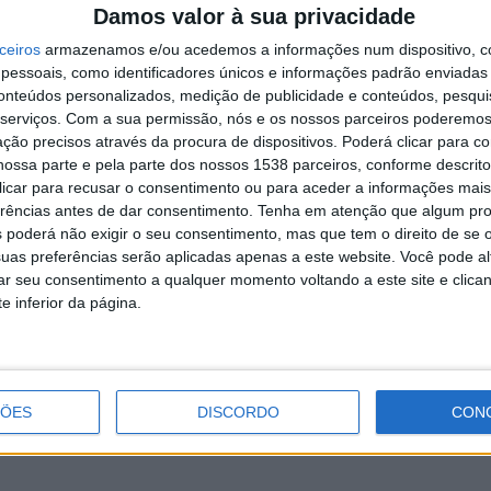
Damos valor à sua privacidade
ana passada houve uma audição parlamentar relativamente
mana imediatamente a seguir viemos ao terreno ver essas
ceiros
armazenamos e/ou acedemos a informações num dispositivo, c
essoais, como identificadores únicos e informações padrão enviadas 
mos a falar de modo a podermos melhor atuar no futuro”.
conteúdos personalizados, medição de publicidade e conteúdos, pesqui
putados do PSD aos vários concelhos do distrito. “O nosso
serviços.
Com a sua permissão, nós e os nossos parceiros poderemos 
nhar a realidade de todos os concelhos do distrito de
ção precisos através da procura de dispositivos. Poderá clicar para co
mia. Em todo o caso, já o fizemos ao concelho de Vizela, já o
ossa parte e pela parte dos nossos 1538 parceiros, conforme descrit
 clicar para recusar o consentimento ou para aceder a informações ma
 Vieira do Minho, é o regresso das visitas com que nos
erências antes de dar consentimento.
Tenha em atenção que algum pr
rantiu André Coelho Lima.
 poderá não exigir o seu consentimento, mas que tem o direito de se 
uas preferências serão aplicadas apenas a este website. Você pode al
rar seu consentimento a qualquer momento voltando a este site e clica
e inferior da página.
Câmara de Vieira do Minho mantêm
medidas de apoio às famílias e
empresas
ÇÕES
DISCORDO
CON