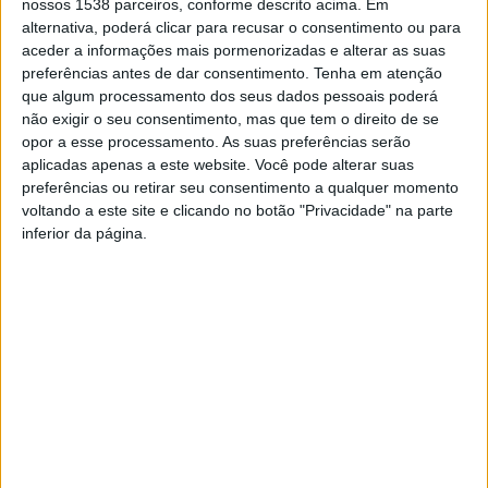
nossos 1538 parceiros, conforme descrito acima. Em
bancário emitido por uma das instituições financeiras
alternativa, poderá clicar para recusar o consentimento ou para
aderentes a esse programa.
aceder a informações mais pormenorizadas e alterar as suas
preferências antes de dar consentimento.
Tenha em atenção
que algum processamento dos seus dados pessoais poderá
não exigir o seu consentimento, mas que tem o direito de se
opor a esse processamento. As suas preferências serão
A medida foi aprovada na reunião do Conselho de Ministros
aplicadas apenas a este website. Você pode alterar suas
desta quinta-feira, acompanhada de uma autorização de
preferências ou retirar seu consentimento a qualquer momento
despesa de 132,5 milhões de euros para a atribuição deste
voltando a este site e clicando no botão "Privacidade" na parte
subsídio.
inferior da página.
Em conferência de imprensa, o secretário de Estado dos
Assuntos Fiscais, António Mendonça Mendes, explicou que logo
na primeira vez que os consumidores forem ao posto de
abastecimento, recebem na conta bancária “
o valor equivalente
aos dez cêntimos por litro [correspondente ao limite de 50 litros],
ou seja, cinco euros
”, o montante máximo do desconto.
Se no primeiro abastecimento do mês um consumidor atestar
com um valor baixo que não permita chegar ao desconto
máximo dos cinco euros, recebe à mesma aquele montante e