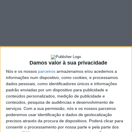
começa a 10 de
Novembro
28 OUTUBRO, 2021
SHARE
TWEET
SHARE
PIN IT
Damos valor à sua privacidade
154 VIEWS
Nós e os nossos
parceiros
armazenamos e/ou acedemos a
informações num dispositivo, como cookies, e processamos
dados pessoais, como identificadores únicos e informações
O desconto de dez cêntimos por litro nos
padrão enviadas por um dispositivo para publicidade e
combustíveis vai arrancar a 10 de Novembro, confirmou
conteúdos personalizados, medição de publicidade e
hoje o Governo. A partir desse dia, os condutores que
conteúdos, pesquisa de audiências e desenvolvimento de
serviços.
Com a sua permissão, nós e os nossos parceiros
forem atestar o carro a um posto de abastecimento já
poderemos usar identificação e dados de geolocalização
poderão beneficiar do incentivo anunciado há dias pelo
precisos através da procura de dispositivos. Poderá clicar para
executivo.
Para isso basta estarem inscritos na
consentir o processamento por nossa parte e pela parte dos
plataforma do IVAucher
e pagarem com o cartão