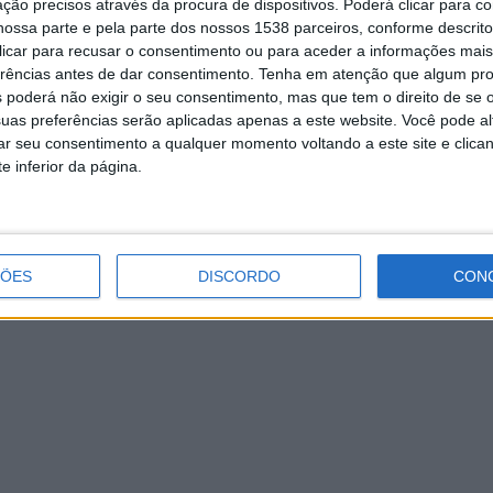
ção precisos através da procura de dispositivos. Poderá clicar para co
ossa parte e pela parte dos nossos 1538 parceiros, conforme descrit
 clicar para recusar o consentimento ou para aceder a informações ma
erências antes de dar consentimento.
Tenha em atenção que algum pr
 poderá não exigir o seu consentimento, mas que tem o direito de se 
MediaMarkt alerta para esquema
uas preferências serão aplicadas apenas a este website. Você pode al
fraudulento usando o seu nome
rar seu consentimento a qualquer momento voltando a este site e clica
e inferior da página.
ÇÕES
DISCORDO
CON