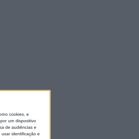
ULTIMA HORA
“Brigada Verde Jovem”
aprofunda conhecimento
sobre combate aos incêndios
florestais
5 AGOSTO, 2026
Vieira do Minho avança na
transição digital com novo
Balcão Eletrónico
5 AGOSTO, 2026
Vieira SC oficializa Luís Martins
para a época 2026/27
omo cookies, e
5 AGOSTO, 2026
por um dispositivo
sa de audiências e
usar identificação e
GD JB7 assegura contratação
do defesa-central Luís