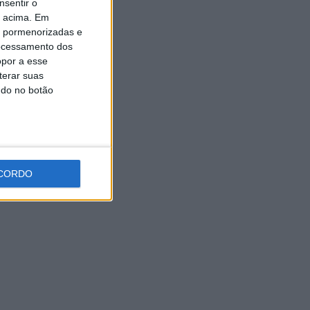
nsentir o
o acima. Em
5 AGOSTO, 2026
is pormenorizadas e
ocessamento dos
opor a esse
terar suas
ndo no botão
CORDO