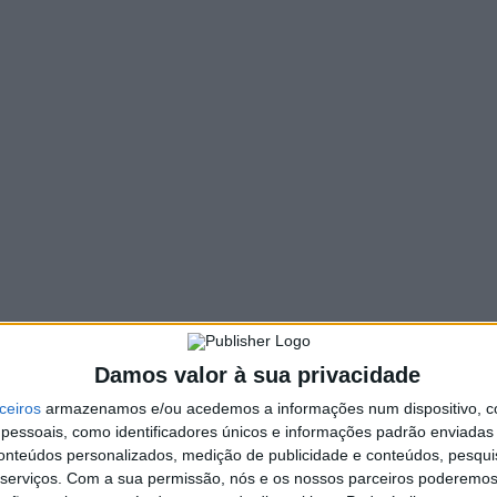
100 VIEWS
PIN IT
m exceção de Évora, estão, esta quinta-feira, sob
e e possibilidade de trovoadas, segundo o Instituto
relo até às 9h00 de hoje e entre as 3h00 e as 16h00 de sexta-
os de Braga, Viana do Castelo, Porto, Aveiro, Coimbra, Leiria,
marítima, prevendo-se ondas de noroeste com 4 a 5 metros,
Damos valor à sua privacidade
ai estar em vigor entre as 15h00 de hoje e as 6h00 de sexta-
ceiros
armazenamos e/ou acedemos a informações num dispositivo, c
essoais, como identificadores únicos e informações padrão enviadas 
conteúdos personalizados, medição de publicidade e conteúdos, pesqui
ituação meteorológica representa risco para determinadas
serviços.
Com a sua permissão, nós e os nossos parceiros poderemos 