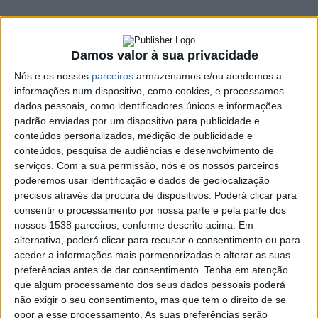
quarta-feira
18 ABRIL, 2022
Damos valor à sua privacidade
Nós e os nossos
parceiros
armazenamos e/ou acedemos a
informações num dispositivo, como cookies, e processamos
SHARE
TWEET
SHARE
PIN IT
dados pessoais, como identificadores únicos e informações
padrão enviadas por um dispositivo para publicidade e
conteúdos personalizados, medição de publicidade e
116 VIEWS
conteúdos, pesquisa de audiências e desenvolvimento de
serviços.
Com a sua permissão, nós e os nossos parceiros
poderemos usar identificação e dados de geolocalização
O distrito de Braga vai estar sob aviso amarelo para o
precisos através da procura de dispositivos. Poderá clicar para
vento forte entre as 15 horas de hoje e a meia noite de
consentir o processamento por nossa parte e pela parte dos
quarta-feira.
nossos 1538 parceiros, conforme descrito acima. Em
alternativa, poderá clicar para recusar o consentimento ou para
Segundo o aviso meteorológico do Instituto Português do Mar
aceder a informações mais pormenorizadas e alterar as suas
e da Atmosfera, será esperado vento forte do quadrante norte,
preferências antes de dar consentimento.
Tenha em atenção
temporariamente com rajadas da ordem de 70 km/h no litoral.
que algum processamento dos seus dados pessoais poderá
Aviso amarelo também para a agitação marítima entre a meia
não exigir o seu consentimento, mas que tem o direito de se
opor a esse processamento. As suas preferências serão
noite de terça-feira e as 6 horas de quarta. São esperadas ondas