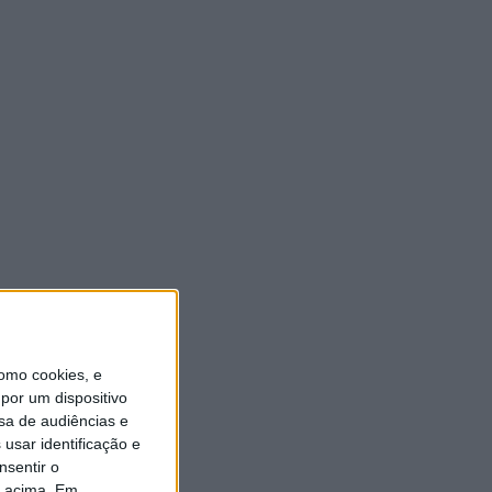
ULTIMA HORA
“Brigada Verde Jovem”
aprofunda conhecimento
sobre combate aos incêndios
florestais
5 AGOSTO, 2026
Vieira do Minho avança na
transição digital com novo
Balcão Eletrónico
5 AGOSTO, 2026
omo cookies, e
Vieira SC oficializa Luís Martins
para a época 2026/27
por um dispositivo
sa de audiências e
5 AGOSTO, 2026
usar identificação e
nsentir o
GD JB7 assegura contratação
o acima. Em
do defesa-central Luís