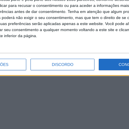
 clicar para recusar o consentimento ou para aceder a informações ma
erências antes de dar consentimento.
Tenha em atenção que algum pr
 poderá não exigir o seu consentimento, mas que tem o direito de se 
Frio continua no fim-de-semana
uas preferências serão aplicadas apenas a este website. Você pode al
rar seu consentimento a qualquer momento voltando a este site e clica
e inferior da página.
ÇÕES
DISCORDO
CON