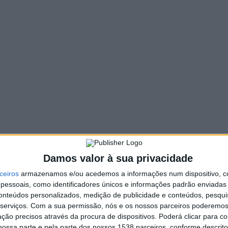
83 VIEWS
PIN IT
do Minho. Fique a conhecer os jogos agendados para
dos campeonatos da AF Braga
.
Académico FC Martim. A partida é a contar para a 9.ª jornada
da para as 15h e terá como é habitual, transmissão na RAA.
ª jornada, a ACR Guilhofrei recebe o Este FC no domingo, pelas
, no domingo, a Fafe para defrontar o GAT – Amigos de
Damos valor à sua privacidade
 de Basto jogar frente ao Mota FC. Ambas as partidas estão
ceiros
armazenamos e/ou acedemos a informações num dispositivo, c
a.
essoais, como identificadores únicos e informações padrão enviadas 
conteúdos personalizados, medição de publicidade e conteúdos, pesqui
 AD Jorge Antunes no sábado pelas 19H, numa partida a contar
serviços.
Com a sua permissão, nós e os nossos parceiros poderemos 
ção precisos através da procura de dispositivos. Poderá clicar para co
ossa parte e pela parte dos nossos 1538 parceiros, conforme descrit