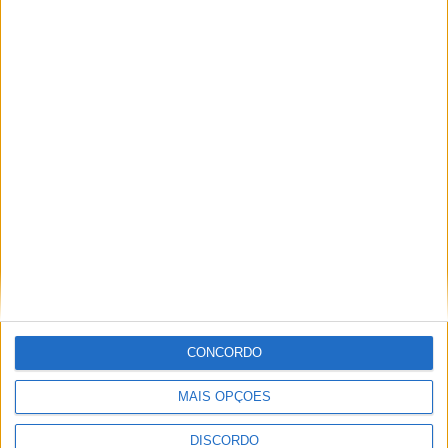
PUB
ULTIMA HORA
Casa de Lamas acolhe tertúlia com
autores de Vieira do Minho esta sexta-feira
CONCORDO
7 AGOSTO, 2026
MAIS OPÇÕES
Vieira do Minho Recebe Festival de
DISCORDO