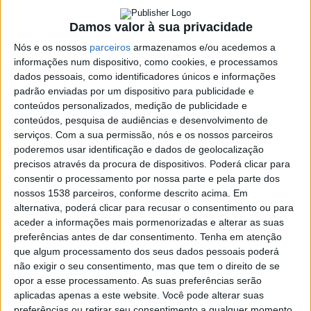
Mundo em Racice
Damos valor à sua privacidade
22 MAIO, 2022
Nós e os nossos
parceiros
armazenamos e/ou acedemos a
informações num dispositivo, como cookies, e processamos
SHARE
TWEET
SHARE
PIN IT
dados pessoais, como identificadores únicos e informações
padrão enviadas por um dispositivo para publicidade e
conteúdos personalizados, medição de publicidade e
127 VIEWS
conteúdos, pesquisa de audiências e desenvolvimento de
serviços.
Com a sua permissão, nós e os nossos parceiros
poderemos usar identificação e dados de geolocalização
Os portugueses Fernando Pimenta e João Duarte
precisos através da procura de dispositivos. Poderá clicar para
conquistaram ouro em K2 1.000 na Taça do Mundo em
consentir o processamento por nossa parte e pela parte dos
Racice, que se realiza na República Checa.
nossos 1538 parceiros, conforme descrito acima. Em
alternativa, poderá clicar para recusar o consentimento ou para
A dupla portuguesa cumpriu a distância em 3.16,09, com uma
aceder a informações mais pormenorizadas e alterar as suas
vantagem de 1,16 do segundo classificado.
preferências antes de dar consentimento.
Tenha em atenção
que algum processamento dos seus dados pessoais poderá
Esta foi a
segunda medalha de ouro conquistada por
não exigir o seu consentimento, mas que tem o direito de se
Francisco
Fernando Piment
a nesta edição da Taça do Mundo, depois
Campos
opor a esse processamento. As suas preferências serão
da conquistada no sábado na prova de K1 1.000. Para João
Casa
vence
aplicadas apenas a este website. Você pode alterar suas
de
Duarte, esta é a sua primeira medalha internacional como
ao
preferências ou retirar seu consentimento a qualquer momento