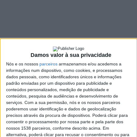
Hernâni Gouveia são
candidatos pelo
Partido Socialista
6 JANEIRO, 2021
Damos valor à sua privacidade
Nós e os nossos
parceiros
armazenamos e/ou acedemos a
SHARE
TWEET
SHARE
PIN IT
informações num dispositivo, como cookies, e processamos
dados pessoais, como identificadores únicos e informações
padrão enviadas por um dispositivo para publicidade e
417 VIEWS
conteúdos personalizados, medição de publicidade e
conteúdos, pesquisa de audiências e desenvolvimento de
serviços.
Com a sua permissão, nós e os nossos parceiros
Filipe de Oliveira e Hernâni Gouveia são os candidatos do PS à
poderemos usar identificação e dados de geolocalização
Câmara e Assembleia Municipal de Vieira do Minho nas próximas
precisos através da procura de dispositivos. Poderá clicar para
eleições autárquicas de 2021.
consentir o processamento por nossa parte e pela parte dos
nossos 1538 parceiros, conforme descrito acima. Em
Os seus nomes foram, recentemente, aprovados em reunião da
alternativa, poderá clicar para recusar o consentimento ou para
Comissão Política Concelhia. Vânia Cruz, Presidente da