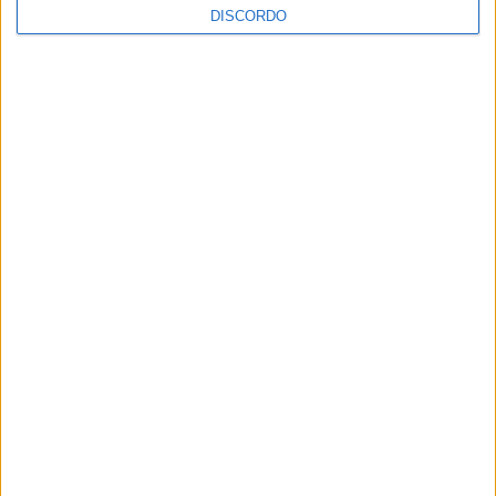
DISCORDO
PUB
ULTIMA HORA
“Brigada Verde Jovem” aprofunda
conhecimento sobre combate aos
incêndios florestais
5 AGOSTO, 2026