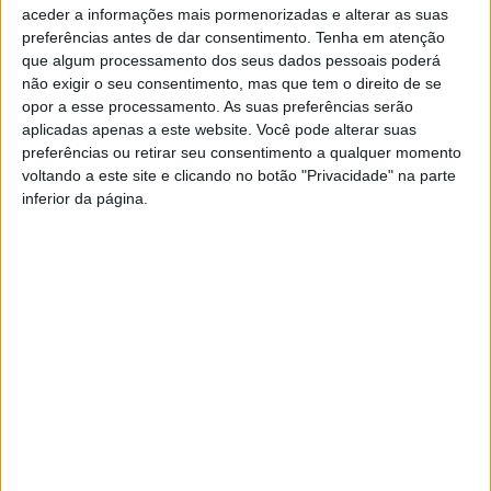
aceder a informações mais pormenorizadas e alterar as suas
Concelhia Socialista, refere “que estes nomes são os que mais
preferências antes de dar consentimento.
Tenha em atenção
consenso reúnem depois de ouvidos muitos Vieirenses ligados
que algum processamento dos seus dados pessoais poderá
ao PS e à sociedade civil. Com este novo projeto o PS pretende
não exigir o seu consentimento, mas que tem o direito de se
representar a renovação e esperança de que Vieira do Minho
opor a esse processamento. As suas preferências serão
tanto precisa para poder retomar o rumo do desenvolvimento
aplicadas apenas a este website. Você pode alterar suas
preferências ou retirar seu consentimento a qualquer momento
e, assim, poder trazer melhor qualidade de vida para os
voltando a este site e clicando no botão "Privacidade" na parte
Vieirenses.”
inferior da página.
Filipe de Oliveira, candidato à Câmara Municipal, tem 36 anos, é
natural de Vieira do Minho e reside na freguesia do Mosteiro. É
Licenciado em Radiologia e exerce a sua atividade profissional
no sector privado da saúde. O candidato do PS é, atualmente,
Presidente do CAVA – Clube Amigos de Vieira e Vice-Presidente
da Assembleia Geral da Santa Casa da Misericórdia de Vieira do
Minho (2019-2023). No passado recente foi também, entre
outros, Presidente da Assembleia de Freguesia de Vieira do
Minho (2013-2017), Membro da Assembleia Intermunicipal da CIM
do Ave (2013- 2017), Membro da Assembleia Municipal de Vieira
do Minho (2009-2013 / 2013-2017), Presidente da Vieira Futsal