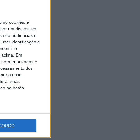
5 AGOSTO, 2026
omo cookies, e
por um dispositivo
sa de audiências e
usar identificação e
nsentir o
o acima. Em
is pormenorizadas e
ocessamento dos
opor a esse
terar suas
ndo no botão
CORDO