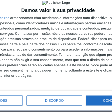
Damos valor à sua privacidade
ceiros
armazenamos e/ou acedemos a informações num dispositivo, c
essoais, como identificadores únicos e informações padrão enviadas 
conteúdos personalizados, medição de publicidade e conteúdos, pesqui
serviços.
Com a sua permissão, nós e os nossos parceiros poderemos 
ção precisos através da procura de dispositivos. Poderá clicar para co
ossa parte e pela parte dos nossos 1538 parceiros, conforme descrit
 clicar para recusar o consentimento ou para aceder a informações ma
erências antes de dar consentimento.
Tenha em atenção que algum pr
 poderá não exigir o seu consentimento, mas que tem o direito de se 
uas preferências serão aplicadas apenas a este website. Você pode al
rar seu consentimento a qualquer momento voltando a este site e clica
e inferior da página.
ÇÕES
DISCORDO
CON
Linda Martini são a mais recente
confirmação para o Vodafone
Paredes de Coura 2025