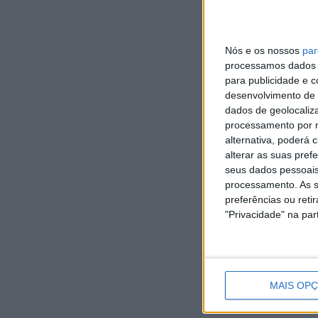
Nós e os nossos
par
processamos dados p
para publicidade e 
desenvolvimento de 
dados de geolocaliza
processamento por n
alternativa, poderá
alterar as suas pref
Vieira
seus dados pessoais
do
processamento. As s
Minho
Vieira
preferências ou reti
avança
SC
"Privacidade" na part
na
oficializa
GD
transição
Luís
JB7
87.ª
digital
Martins
assegura
Volta
com
para
contratação
a
novo
a
do
Portugal
Balcão
época
MAIS OP
Falar D’Aqui | Vieira SC
defesa-
arranca
Eletrónico
2026/27
central
hoje