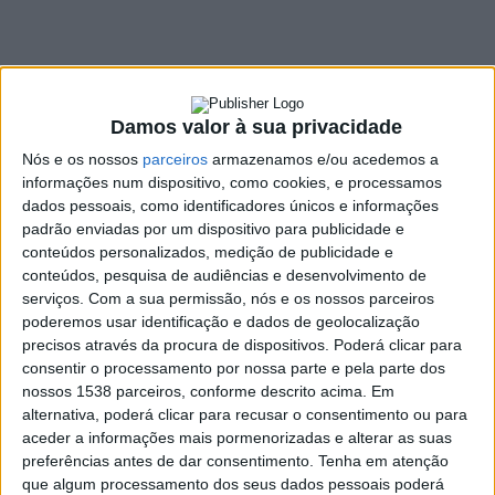
está a funcionar “em
pleno”
28 JULHO, 2023
Damos valor à sua privacidade
Nós e os nossos
parceiros
armazenamos e/ou acedemos a
informações num dispositivo, como cookies, e processamos
SHARE
TWEET
SHARE
PIN IT
dados pessoais, como identificadores únicos e informações
padrão enviadas por um dispositivo para publicidade e
conteúdos personalizados, medição de publicidade e
102 VIEWS
conteúdos, pesquisa de audiências e desenvolvimento de
serviços.
Com a sua permissão, nós e os nossos parceiros
poderemos usar identificação e dados de geolocalização
O município de Terras de Bouro já deu início ao
precisos através da procura de dispositivos. Poderá clicar para
programa Voluntariado Jovem para a Natureza e
consentir o processamento por nossa parte e pela parte dos
Florestas 2023.
nossos 1538 parceiros, conforme descrito acima. Em
alternativa, poderá clicar para recusar o consentimento ou para
Com o apoio do Instituto Português do Desporto e Juventude,
aceder a informações mais pormenorizadas e alterar as suas
estas ações são levadas a cabo por jovens de Terras de Bouro,
preferências antes de dar consentimento.
Tenha em atenção
no sentido de promover práticas no âmbito da proteção da
que algum processamento dos seus dados pessoais poderá