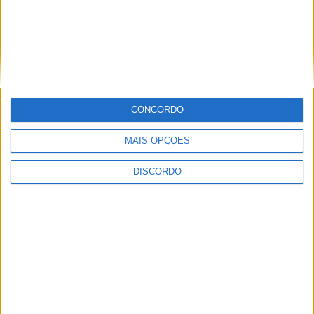
PUB
CONCORDO
MAIS OPÇÕES
ULTIMA HORA
DISCORDO
Eclipse: Talefe será um dos melhores
pontos de observação
10 AGOSTO, 2026
Vieira do Minho celebra tradição e cultura
popular esta noite com a Roda das