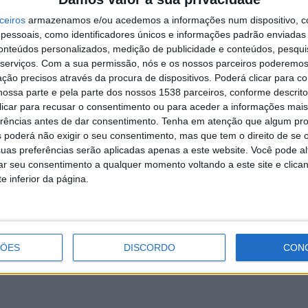
 e pertinentes para estas organizações, como inovação e
ceiros
armazenamos e/ou acedemos a informações num dispositivo, c
opostas de valor. Houve ainda lugar a momentos de mentoria e
essoais, como identificadores únicos e informações padrão enviadas 
conteúdos personalizados, medição de publicidade e conteúdos, pesqui
serviços.
Com a sua permissão, nós e os nossos parceiros poderemos 
aos espaços de turismo e estabelecimentos de restauração das
ção precisos através da procura de dispositivos. Poderá clicar para co
de (mediante inscrição/aprovação) de estas e outras
ossa parte e pela parte dos nossos 1538 parceiros, conforme descrit
vada, proporcionada no âmbito do Projeto Amar o Minho.
 clicar para recusar o consentimento ou para aceder a informações ma
erências antes de dar consentimento.
Tenha em atenção que algum pr
 poderá não exigir o seu consentimento, mas que tem o direito de se 
uas preferências serão aplicadas apenas a este website. Você pode al
rar seu consentimento a qualquer momento voltando a este site e clica
Póvoa de Lanhoso assinala “Mês do
e inferior da página.
Idoso” com atividades diversas
ÇÕES
DISCORDO
CON