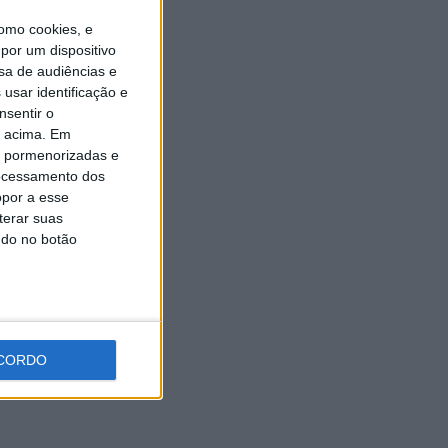
Praia Fluvial dos Carvalhos
reafirma excelência
omo cookies, e
ambiental com a Bandeira
por um dispositivo
“Praia Qualidade de Ouro”
2026
sa de audiências e
usar identificação e
6 AGOSTO, 2026
nsentir o
o acima. Em
is pormenorizadas e
ocessamento dos
opor a esse
terar suas
ndo no botão
CORDO