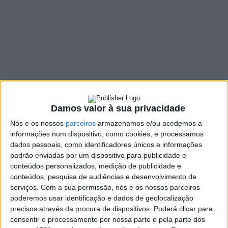
Campeonato
Concelhio de
Futebol Infantil
6 JUNHO, 2022
Damos valor à sua privacidade
SHARE
TWEET
SHARE
PIN IT
Nós e os nossos
parceiros
armazenamos e/ou acedemos a
informações num dispositivo, como cookies, e processamos
125 VIEWS
dados pessoais, como identificadores únicos e informações
padrão enviadas por um dispositivo para publicidade e
conteúdos personalizados, medição de publicidade e
Decorreu ontem, dia 5 de junho, no Estádio da União
conteúdos, pesquisa de audiências e desenvolvimento de
Desportiva de Vila Chã, a final do Campeonato
serviços.
Com a sua permissão, nós e os nossos parceiros
Concelhio de Futebol Infantil, na qual se sagraram
poderemos usar identificação e dados de geolocalização
precisos através da procura de dispositivos. Poderá clicar para
vencedores o Clube de Futebol de Fão e o Futebol
consentir o processamento por nossa parte e pela parte dos
Clube de Marinhas.