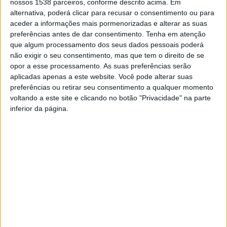
nossos 1538 parceiros, conforme descrito acima. Em
A competição, organizada pelo Município de Esposende,
alternativa, poderá clicar para recusar o consentimento ou para
envolveu aproximadamente 600 atletas, dos 4 aos 12 anos de
aceder a informações mais pormenorizadas e alterar as suas
preferências antes de dar consentimento.
Tenha em atenção
idade, nos escalões de Petizes, Traquinas, Benjamins e Infantis,
que algum processamento dos seus dados pessoais poderá
num total de 39 equipas, em representação de nove clubes,
não exigir o seu consentimento, mas que tem o direito de se
nomeadamente Antas Futebol Clube, Grupo Desportivo de
opor a esse processamento. As suas preferências serão
Apúlia, Clube de Futebol de Fão, Forjães Sport Club, Desportivo
aplicadas apenas a este website. Você pode alterar suas
Recreativo Estrelas Faro, Gandra Futebol Clube, Associação
preferências ou retirar seu consentimento a qualquer momento
Desportiva de Esposende, Futebol Clube de Marinhas e União
voltando a este site e clicando no botão "Privacidade" na parte
Desportiva de Vila Chã.
inferior da página.
No escalão Traquinas, o CF Fão A foi o vencedor, na segunda
posição classificou-se o GD Apúlia e, em terceiro, o FC Marinhas
A. Seguem-se na classificação o CF Fão B, o Gandra FC, o
Forjães SC A, o AD Esposende, o Forjães SC B, o FC Marinhas B
e o Antas FC.
O FC Marinhas A conquistou o primeiro lugar do escalão
Benjamins, tendo sido acompanhado no pódio pelo CF Fão A
(segundo classificado) e pelo Gandra FC (terceiro lugar). Do