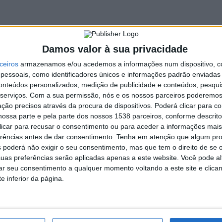
stentabilidade.
e Apúlia a Antas, que contaram com a participação da
ca de Guilheta e 9 turmas pertencentes às 5 ECO-Escolas
António Correia de Oliveira, António Rodrigues Sampaio e
Damos valor à sua privacidade
os e professores deram, deste modo, o seu precioso contributo
ceiros
armazenamos e/ou acedemos a informações num dispositivo, c
protegida do Parque Natural do Litoral Norte, com particular
essoais, como identificadores únicos e informações padrão enviadas 
, mitigando, assim, as consequências nefastas para a
conteúdos personalizados, medição de publicidade e conteúdos, pesqui
serviços.
Com a sua permissão, nós e os nossos parceiros poderemos 
ção precisos através da procura de dispositivos. Poderá clicar para co
ida à comunidade em geral, na Praia da Redonda, em Marinhas
ossa parte e pela parte dos nossos 1538 parceiros, conforme descrit
azia sentir e da ameaça de chuva, cerca de meia centena de
 clicar para recusar o consentimento ou para aceder a informações ma
edulis
, vulgarmente conhecido por chorão-das-praias,
erências antes de dar consentimento.
Tenha em atenção que algum pr
 exótica com carácter invasor, uma das principais ameaças à
 poderá não exigir o seu consentimento, mas que tem o direito de se 
lou também uma mancha na margem esquerda do estuário do
uas preferências serão aplicadas apenas a este website. Você pode al
rar seu consentimento a qualquer momento voltando a este site e clica
ns de
Acacia longifólia
, bem como o corte e descasque de
e inferior da página.