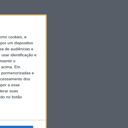
Universidade Sénior assinala
final do ano letivo com tarde
de convívio
6 AGOSTO, 2026
omo cookies, e
por um dispositivo
sa de audiências e
usar identificação e
nsentir o
o acima. Em
is pormenorizadas e
ocessamento dos
opor a esse
terar suas
ndo no botão