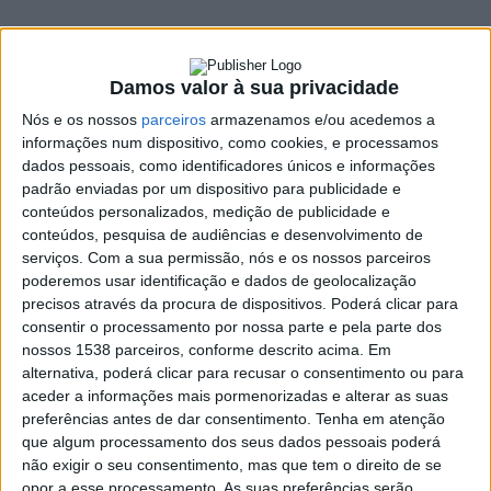
5 MAIO, 2023
Damos valor à sua privacidade
SHARE
TWEET
SHARE
PIN IT
Nós e os nossos
parceiros
armazenamos e/ou acedemos a
informações num dispositivo, como cookies, e processamos
234 VIEWS
dados pessoais, como identificadores únicos e informações
padrão enviadas por um dispositivo para publicidade e
conteúdos personalizados, medição de publicidade e
conteúdos, pesquisa de audiências e desenvolvimento de
Este sábado, 6 de maio, Braga vai celebrar o futebol
serviços.
Com a sua permissão, nós e os nossos parceiros
feminino no distrito e apurar as equipas para a Festa do
poderemos usar identificação e dados de geolocalização
Futebol Feminino Nacional.
precisos através da procura de dispositivos. Poderá clicar para
Na Fase Regional da Festa do Futebol Feminino podem
consentir o processamento por nossa parte e pela parte dos
nossos 1538 parceiros, conforme descrito acima. Em
participar equipas de Futebol Feminino de Sub-15 (futebol 7) e
alternativa, poderá clicar para recusar o consentimento ou para
sub-13 (futebol 5). As equipas poderão ser representantes de
aceder a informações mais pormenorizadas e alterar as suas
Escolas, Clubes, Centros de Treino ou um Conjunto de
preferências antes de dar consentimento.
Tenha em atenção
Jogadoras que se reúne e que possam constituir uma equipa.
que algum processamento dos seus dados pessoais poderá
não exigir o seu consentimento, mas que tem o direito de se
Na fase regional, as equipas vencedoras em cada região,
opor a esse processamento. As suas preferências serão