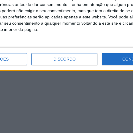
erências antes de dar consentimento.
Tenha em atenção que algum pr
 poderá não exigir o seu consentimento, mas que tem o direito de se 
uas preferências serão aplicadas apenas a este website. Você pode al
rar seu consentimento a qualquer momento voltando a este site e clica
e inferior da página.
ÇÕES
DISCORDO
CON