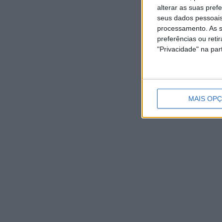
7
7
alterar as suas pref
AGOSTO,
AGOSTO,
2026
2026
seus dados pessoais
processamento. As s
preferências ou reti
"Privacidade" na part
MAIS OP
NOTÍCIAS RECENTES
Casa de Lamas acolhe tertúlia com autores de Vieira do
Minho esta sexta-feira
7 Agosto, 2026
Vieira do Minho Recebe Festival de Folclore este fim de
semana
7 Agosto, 2026