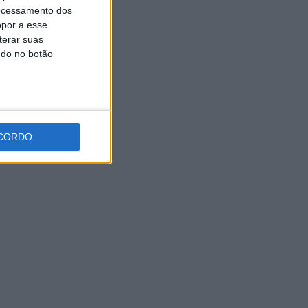
Expo Animal regressa ao
ocessamento dos
Fórum Braga nos dias 10 e 11
opor a esse
de outubro
terar suas
7 AGOSTO, 2026
ndo no botão
CORDO