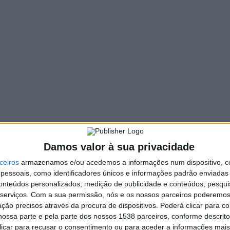
85 VIEWS
PIN IT
 histórico do futebol feminino português. A seleção nacional
a no Mundial da categoria e vai estar presente na maior prova
tinental, a equipa de Francisco Neto levou a melhor sobre os
e ouro na história nacional em Hamilton, na Nova Zelândia.
Damos valor à sua privacidade
ceiros
armazenamos e/ou acedemos a informações num dispositivo, c
essoais, como identificadores únicos e informações padrão enviadas 
conteúdos personalizados, medição de publicidade e conteúdos, pesqui
4 equipas Vieirenses no Rali de Vieira
serviços.
Com a sua permissão, nós e os nossos parceiros poderemos 
do Minho
ção precisos através da procura de dispositivos. Poderá clicar para co
ossa parte e pela parte dos nossos 1538 parceiros, conforme descrit
 clicar para recusar o consentimento ou para aceder a informações ma