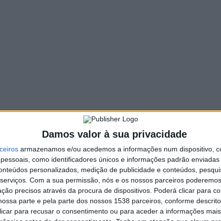
 à entidade «Martins & Filhos S.A.», pelo preço de 2.197.351,18
nicipal proferido em 04/02/2022, que aprovou a nova
tante de 138.996,81€, acrescido do IVA à taxa legal em vigor,
s Paços do Concelho” – Trabalhos Complementares –
 a outorgar entre o Município e as Freguesias do concelho de
trativo à Assembleia Municipal para efeitos de apreciação e
Recursos do Município de Barcelos para a Freguesias/União de
Damos valor à sua privacidade
do à Assembleia Municipal para efeitos de apreciação e
ceiros
armazenamos e/ou acedemos a informações num dispositivo, c
essoais, como identificadores únicos e informações padrão enviadas 
es a seguir mencionadas, que solicitaram a adesão ao programa
conteúdos personalizados, medição de publicidade e conteúdos, pesqui
ção, na modalidade A, num valor total de 8.580 € acrescido
serviços.
Com a sua permissão, nós e os nossos parceiros poderemos 
ção precisos através da procura de dispositivos. Poderá clicar para co
ossa parte e pela parte dos nossos 1538 parceiros, conforme descrit
 clicar para recusar o consentimento ou para aceder a informações ma