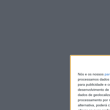
da EM 505 – Barcelinhos, Alvelos, Remelhe e Carvalhal»
€, acrescido do valor do IVA, à taxa legal em vigor;
23. Ratificar o despacho do Presidente da Câmara Mu
distribuição dos encargos plurianuais;
24. Aprovar a minuta do 1º Contrato Adicional, no mon
relativo à Empreitada: “Reabilitação do Edifício do
Reclamação de Erros e Omissões;
25. Aprovar a minuta de Contrato Interadministrativo
Barcelos; submeter a minuta do Contrato Interadminis
votação da autorização;
26. Aprovar a Minuta do Acordo de Transferência de 
Freguesias do concelho e submeter a minuta do Acor
Nós e os nossos
par
votação da autorização;
processamos dados p
27. Atribuir comparticipação financeira às instituiçõ
para publicidade e 
Q+ em rede, correspondente a 50% do valor da inscri
desenvolvimento de 
de IVA à taxa legal em vigor:
dados de geolocaliza
• Associação Perelhal Solidário
processamento por n
• Associação Nacional AVC
alternativa, poderá
• Associação Carapeços Solidário