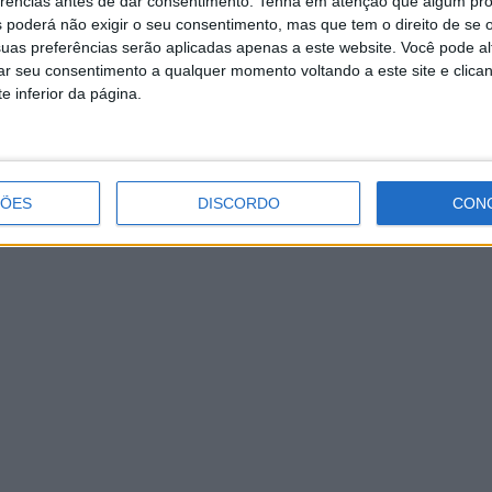
erências antes de dar consentimento.
Tenha em atenção que algum pr
 poderá não exigir o seu consentimento, mas que tem o direito de se 
das- APACI
uas preferências serão aplicadas apenas a este website. Você pode al
rar seu consentimento a qualquer momento voltando a este site e clica
e inferior da página.
ÇÕES
DISCORDO
CON
s no acervo da Biblioteca Municipal;
ade Nacional de Emergência e Proteção Civil, o Município de
Voluntários de Barcelos, Associação Humanitária dos
nse – B.V. de Barcelinhos e Associação Humanitária dos
Municipal, Mário Constantino Lopes, que
30 mulheres, para a realização de consultas na Liga