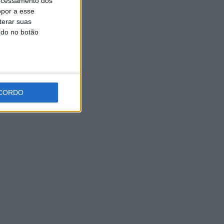
ocessamento dos
opor a esse
terar suas
ndo no botão
CORDO