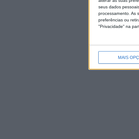
alterar as suas pref
seus dados pessoais
• Associação de Pais e Amigos das Crianças Inadapta
processamento. As s
• Casa do Povo de Alvito
preferências ou reti
• Centro Social de Remelhe
"Privacidade" na part
• Centro Social e Paroquial de Fragoso
• Grupo de Ação Social Cristã- GASC
• Centro Social de Chorente
• Centro Social, Cultural e Recreativo Abel Varzim
MAIS OP
• Centro Zulmira Pereira Simões
• Centro Social e Paroquial de Barcelinhos
• Centro Social e Paroquial de Aguiar
28. Aceitar a doação e incorporação de livros e peça
29. Ratificar a outorga de Protocolo entre a Autorid
Barcelos e a Associação Humanitária dos Bombeiros 
Bombeiros Voluntários de Salvação Pública Barceline
Bombeiros Voluntários de Viatodos.
30. Ratificar os despachos do Presidente da Câmara 
aprovaram/autorizaram o seguinte:
– A cedência de transporte gratuito para cerca de 25/