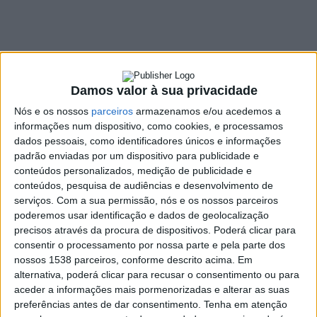
freguesias,
Bombeiros e Centros
Sociais
Damos valor à sua privacidade
20 JANEIRO, 2023
Nós e os nossos
parceiros
armazenamos e/ou acedemos a
informações num dispositivo, como cookies, e processamos
dados pessoais, como identificadores únicos e informações
padrão enviadas por um dispositivo para publicidade e
SHARE
TWEET
SHARE
PIN IT
conteúdos personalizados, medição de publicidade e
conteúdos, pesquisa de audiências e desenvolvimento de
134 VIEWS
serviços.
Com a sua permissão, nós e os nossos parceiros
poderemos usar identificação e dados de geolocalização
precisos através da procura de dispositivos. Poderá clicar para
Decorreu, na quarta-feira, dia 18 de janeiro, a segunda
consentir o processamento por nossa parte e pela parte dos
reunião ordinária do mês de janeiro de 2023, do
nossos 1538 parceiros, conforme descrito acima. Em
executivo municipal de Vieira do Minho.
alternativa, poderá clicar para recusar o consentimento ou para
aceder a informações mais pormenorizadas e alterar as suas
Nesta reunião de Câmara, o Executivo Vieirense aprovou a
preferências antes de dar consentimento.
Tenha em atenção
comparticipação de diversos
investimentos a realizar por