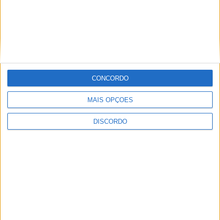
PUB
CONCORDO
MAIS OPÇÕES
DISCORDO
ULTIMA HORA
Casa de Lamas acolhe tertúlia com
autores de Vieira do Minho esta sexta-feira
7 AGOSTO, 2026