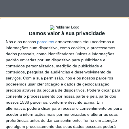
barrosão para
preparar XVII Feira
do Fumeiro
Damos valor à sua privacidade
12 FEVEREIRO, 2025
Nós e os nossos
parceiros
armazenamos e/ou acedemos a
informações num dispositivo, como cookies, e processamos
dados pessoais, como identificadores únicos e informações
padrão enviadas por um dispositivo para publicidade e
SHARE
TWEET
SHARE
PIN IT
conteúdos personalizados, medição de publicidade e
conteúdos, pesquisa de audiências e desenvolvimento de
serviços.
Com a sua permissão, nós e os nossos parceiros
535 VIEWS
poderemos usar identificação e dados de geolocalização
precisos através da procura de dispositivos. Poderá clicar para
consentir o processamento por nossa parte e pela parte dos
Decorreu, dia 10 de fevereiro, uma reunião entre o
nossos 1538 parceiros, conforme descrito acima. Em
Executivo Municipal de Vieira do Minho e os criadores de
alternativa, poderá clicar para recusar o consentimento ou para
gado barrosão, com o objetivo de preparar a XVII Feira
aceder a informações mais pormenorizadas e alterar as suas
do Fumeiro, que se realizará de 21 a 23 de fevereiro. O
preferências antes de dar consentimento.
Tenha em atenção
encontro teve como foco a organização das
que algum processamento dos seus dados pessoais poderá