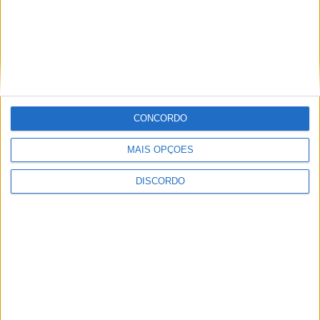
2026
PUB
CONCORDO
MAIS OPÇÕES
DISCORDO
ULTIMA HORA
Casa de Lamas acolhe tertúlia com
autores de Vieira do Minho esta sexta-feira