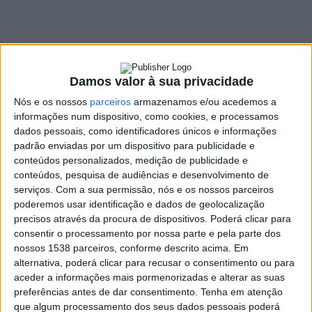
Senhora da Fé
3 JUNHO, 2026
Damos valor à sua privacidade
SHARE
TWEET
SHARE
PIN IT
Nós e os nossos
parceiros
armazenamos e/ou acedemos a
informações num dispositivo, como cookies, e processamos
dados pessoais, como identificadores únicos e informações
379 VIEWS
padrão enviadas por um dispositivo para publicidade e
conteúdos personalizados, medição de publicidade e
conteúdos, pesquisa de audiências e desenvolvimento de
O Executivo Municipal de Vieira do Minho acompanhou,
serviços.
Com a sua permissão, nós e os nossos parceiros
este domingo, a tradicional peregrinação à Senhora da
poderemos usar identificação e dados de geolocalização
Fé, associando-se a um dos momentos mais marcantes
precisos através da procura de dispositivos. Poderá clicar para
da vivência religiosa e comunitária do concelho.
consentir o processamento por nossa parte e pela parte dos
nossos 1538 parceiros, conforme descrito acima. Em
O presidente da Câmara, Filipe de Oliveira, o vice-presidente,
alternativa, poderá clicar para recusar o consentimento ou para
Pedro Pires, os vereadores Sofia Rocha e Carlos Mota, bem
aceder a informações mais pormenorizadas e alterar as suas
como o presidente da Assembleia Municipal, António Lobo
preferências antes de dar consentimento.
Tenha em atenção
Gonçalves, participaram ativamente na peregrinação,
que algum processamento dos seus dados pessoais poderá