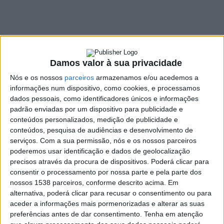
Cantelães
15 JUNHO, 2022
Damos valor à sua privacidade
SHARE
TWEET
SHARE
PIN IT
Nós e os nossos
parceiros
armazenamos e/ou acedemos a
informações num dispositivo, como cookies, e processamos
91 VIEWS
dados pessoais, como identificadores únicos e informações
padrão enviadas por um dispositivo para publicidade e
conteúdos personalizados, medição de publicidade e
O Executivo Municipal de Vieira do Minho realizou uma
conteúdos, pesquisa de audiências e desenvolvimento de
visita à freguesia de Cantelães, de forma a visitar obras
serviços.
Com a sua permissão, nós e os nossos parceiros
poderemos usar identificação e dados de geolocalização
em curso, conhecer projetos e dar nota dos
precisos através da procura de dispositivos. Poderá clicar para
investimentos a realizar.
consentir o processamento por nossa parte e pela parte dos
No encontro, António Cardoso, presidente do Município,
nossos 1538 parceiros, conforme descrito acima. Em
alternativa, poderá clicar para recusar o consentimento ou para
analisou os vários projetos que a junta de freguesia pretende
aceder a informações mais pormenorizadas e alterar as suas
desenvolver, em parceria com a autarquia.
preferências antes de dar consentimento.
Tenha em atenção
Foram sinalizadas e identificadas algumas das
necessidades que